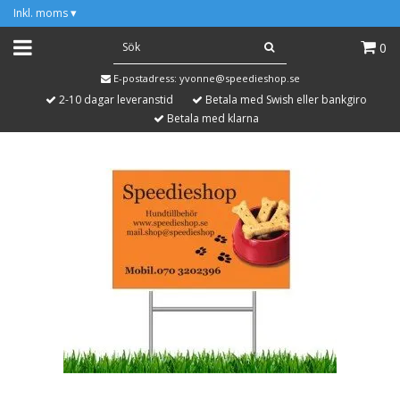
Inkl. moms
▾
0
E-postadress:
yvonne@speedieshop.se
2-10 dagar leveranstid
Betala med Swish eller bankgiro
Betala med klarna