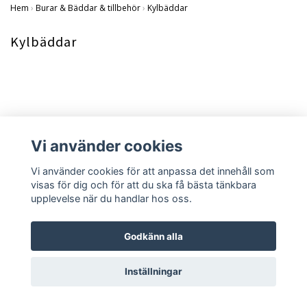
Hem
›
Burar & Bäddar & tillbehör
›
Kylbäddar
Kylbäddar
Vi använder cookies
Vi använder cookies för att anpassa det innehåll som
visas för dig och för att du ska få bästa tänkbara
upplevelse när du handlar hos oss.
Köpvillkor
Kontakt
Godkänn alla
Inställningar
© Copyright 2026 Speedieshop
Powered by Quickbutik