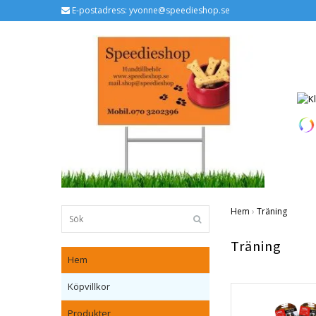
E-postadress:
yvonne@speedieshop.se
Hem
›
Träning
Träning
Hem
Köpvillkor
Produkter