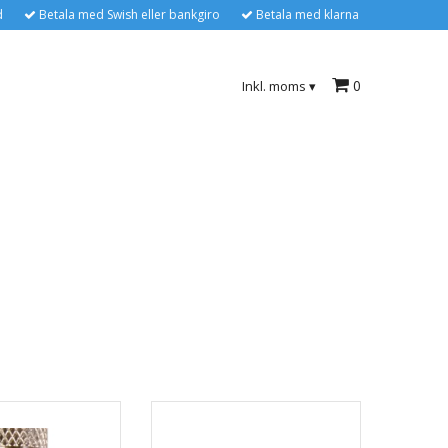
d
Betala med Swish eller bankgiro
Betala med klarna
0
Inkl. moms
▾