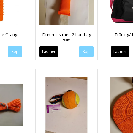
de Orange
Dummies med 2 handtag
Träning/ 
90 kr
Läs mer
Läs mer