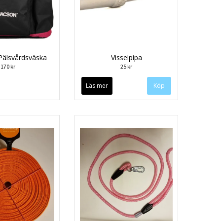
Pälsvårdsväska
Visselpipa
170 kr
25 kr
Läs mer