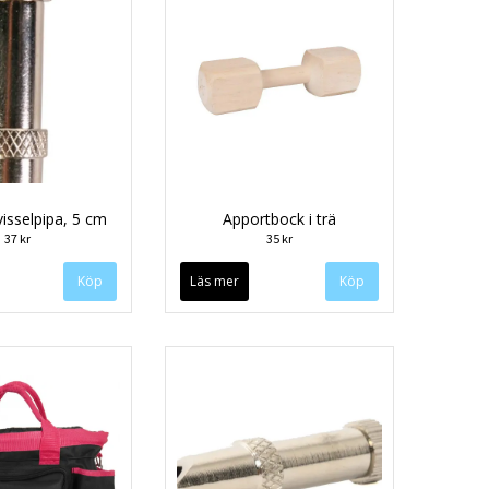
isselpipa, 5 cm
Apportbock i trä
37 kr
35 kr
Läs mer
Köp