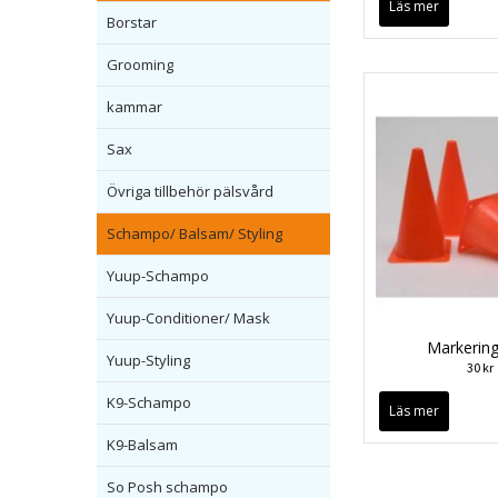
Läs mer
Borstar
Grooming
kammar
Sax
Övriga tillbehör pälsvård
Schampo/ Balsam/ Styling
Yuup-Schampo
Yuup-Conditioner/ Mask
Markerin
Yuup-Styling
30 kr
K9-Schampo
Läs mer
K9-Balsam
So Posh schampo