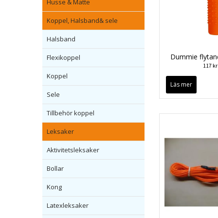
Husse & Matte
Koppel, Halsband& sele
Halsband
Dummie flytan
Flexikoppel
117 kr
Koppel
Läs mer
Sele
Tillbehör koppel
Leksaker
Aktivitetsleksaker
Bollar
Kong
Latexleksaker