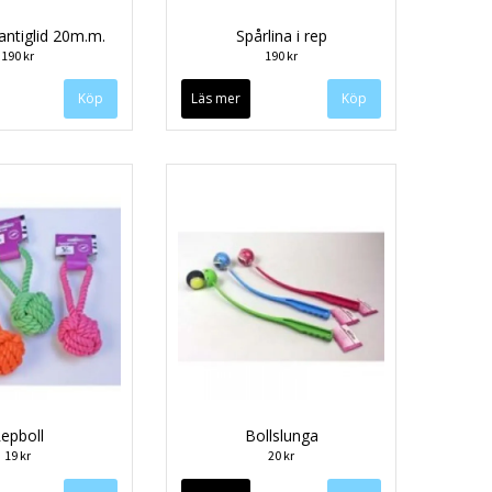
 antiglid 20m.m.
Spårlina i rep
190 kr
190 kr
Köp
Läs mer
Köp
epboll
Bollslunga
19 kr
20 kr