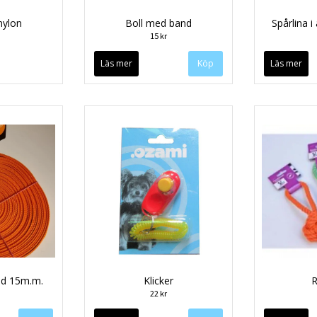
nylon
Boll med band
Spårlina i
15 kr
Läs mer
Läs mer
lid 15m.m.
Klicker
R
22 kr