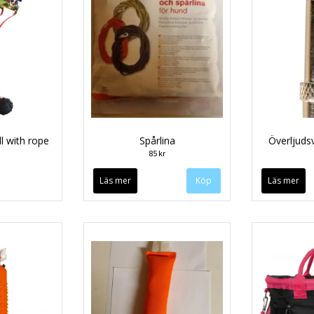
l with rope
Spårlina
Överljudsv
85 kr
Läs mer
Läs mer