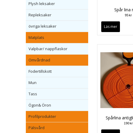
Plysh leksaker
Spår lina 
Repleksaker
95 kr
övriga leksaker
Läs mer
Matplats
Valpbar/ nappflaskor
Omvårdnad
Fodertillskott
Mun
Tass
Ögon& Öron
Profilprodukter
Spårlina antig
190 kr
Pälsvård