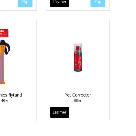
Läs mer
es flytand
Pet Corrector
40 kr
98 kr
Läs mer