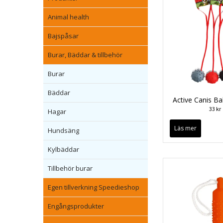
Animal health
Bajspåsar
Burar, Bäddar & tillbehör
Burar
Bäddar
Active Canis Bal
33 kr
Hagar
Läs mer
Hundsäng
Kylbäddar
Tillbehör burar
Egen tillverkning Speedieshop
Engångsprodukter