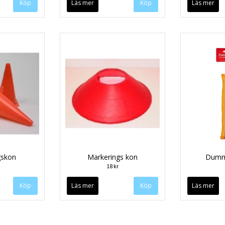
Köp
Läs mer
Läs mer
gskon
Markerings kon
Dummi
18 kr
Läs mer
Läs mer