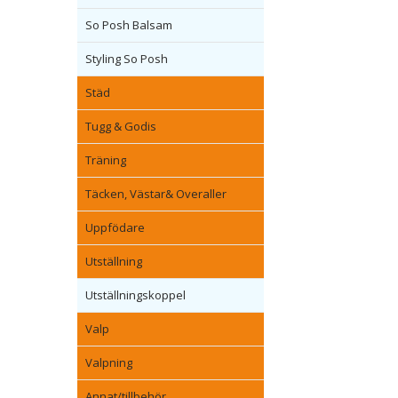
So Posh Balsam
Styling So Posh
Städ
Tugg & Godis
Träning
Täcken, Västar& Overaller
Uppfödare
Utställning
Utställningskoppel
Valp
Valpning
Annat/tillbehör