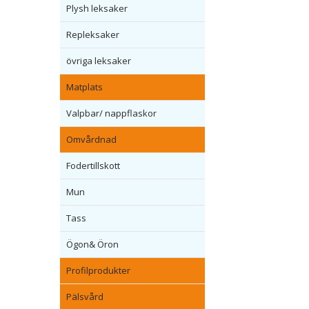
Plysh leksaker
Repleksaker
övriga leksaker
Matplats
Valpbar/ nappflaskor
Omvårdnad
Fodertillskott
Mun
Tass
Ögon& Öron
Profilprodukter
Pälsvård