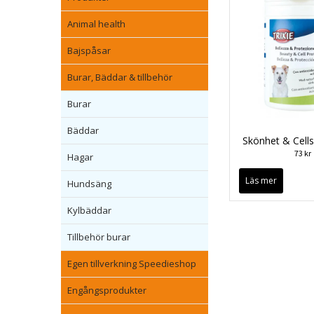
Animal health
Bajspåsar
Burar, Bäddar & tillbehör
Burar
Bäddar
Skönhet & Cell
73 kr
Hagar
Läs mer
Hundsäng
Kylbäddar
Tillbehör burar
Egen tillverkning Speedieshop
Engångsprodukter