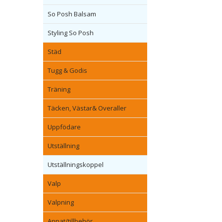
So Posh Balsam
Styling So Posh
Städ
Tugg & Godis
Träning
Täcken, Västar& Overaller
Uppfödare
Utställning
Utställningskoppel
Valp
Valpning
Annat/tillbehör