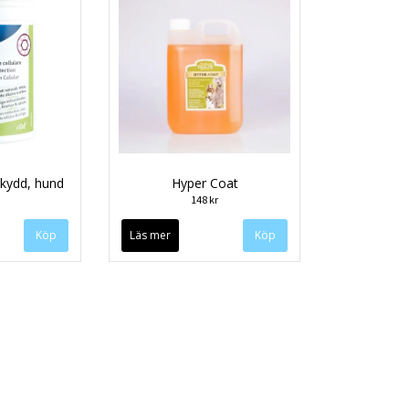
skydd, hund
Hyper Coat
148 kr
Läs mer
Köp