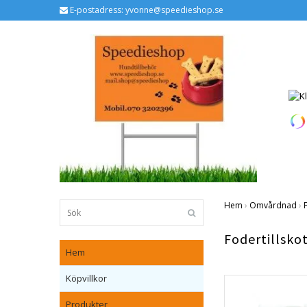
E-postadress:
yvonne@speedieshop.se
Hem
›
Omvårdnad
›
Fodertillsko
Hem
Köpvillkor
Produkter