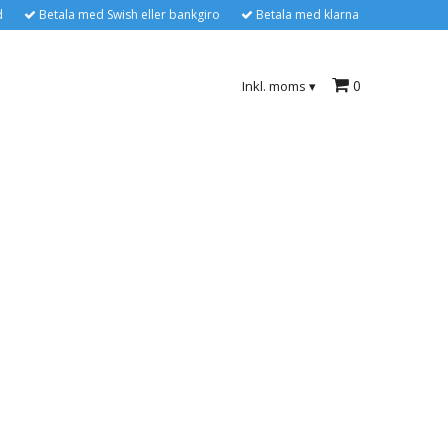
d
Betala med Swish eller bankgiro
Betala med klarna
0
Inkl. moms
▾