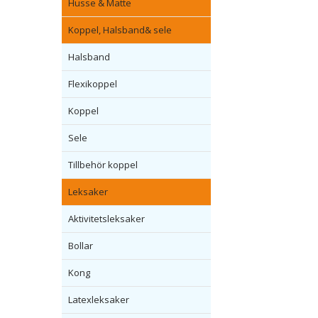
Husse & Matte
Koppel, Halsband& sele
Halsband
Flexikoppel
Koppel
Sele
Tillbehör koppel
Leksaker
Aktivitetsleksaker
Bollar
Kong
Latexleksaker