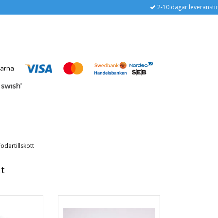
2-10 dagar leveransti
Fodertillskott
tt