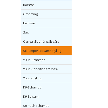
Borstar
Grooming
kammar
Sax
Övriga tillbehör pälsvård
Schampo/ Balsam/ Styling
Yuup-Schampo
Yuup-Conditioner/ Mask
Yuup-Styling
K9-Schampo
K9-Balsam
So Posh schampo