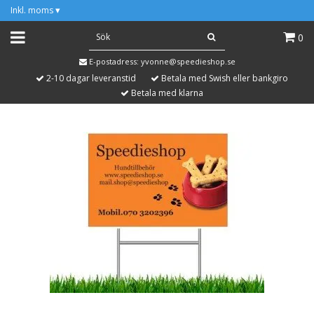
Inkl. moms
▾
0
E-postadress:
yvonne@speedieshop.se
2-10 dagar leveranstid
Betala med Swish eller bankgiro
Betala med klarna