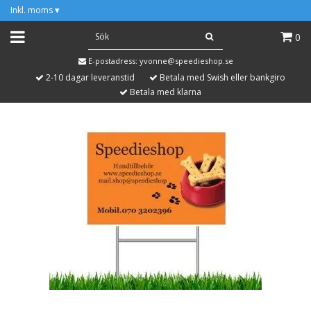
Inkl. moms
▾
0
E-postadress:
yvonne@speedieshop.se
2-10 dagar leveranstid
Betala med Swish eller bankgiro
Betala med klarna