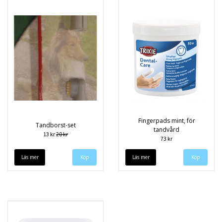
Fingerpads mint, för
Tandborst-set
tandvård
13 kr
20 kr
73 kr
Läs mer
Läs mer