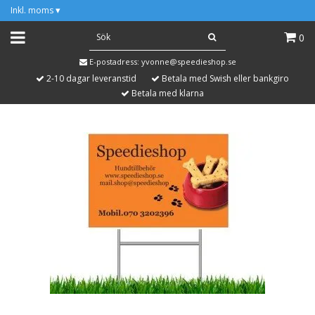
Inkl. moms
▾
0
E-postadress:
yvonne@speedieshop.se
2-10 dagar leveranstid
Betala med Swish eller bankgiro
Betala med klarna