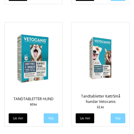
Tandtabletter Katt/Små
TANDTABLETTER HUND
hundar Vetocanis
60 kr
61 kr
Läs mer
Läs mer