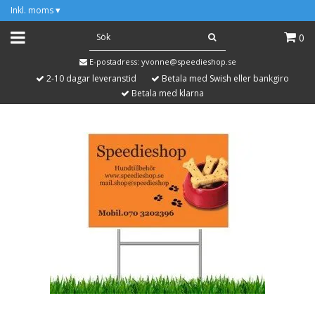
Inkl. moms
▾
0
E-postadress:
yvonne@speedieshop.se
2-10 dagar leveranstid
Betala med Swish eller bankgiro
Betala med klarna