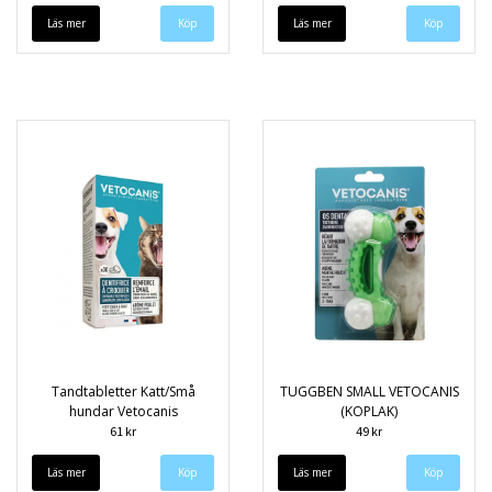
Läs mer
Läs mer
Tandtabletter Katt/Små
TUGGBEN SMALL VETOCANIS
hundar Vetocanis
(KOPLAK)
61 kr
49 kr
Läs mer
Läs mer