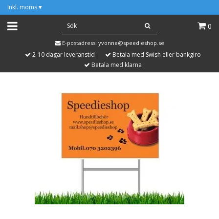
Inkl. moms
▾
0
E-postadress:
yvonne@speedieshop.se
2-10 dagar leveranstid
Betala med Swish eller bankgiro
Betala med klarna