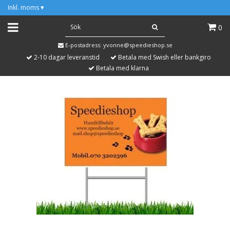
Inkl. moms
▾
0
E-postadress:
yvonne@speedieshop.se
2-10 dagar leveranstid
Betala med Swish eller bankgiro
Betala med klarna