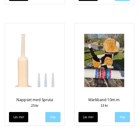
Nappset med Spruta
Märkband 10m.m.
25 kr
13 kr
Läs mer
Läs mer
Köp