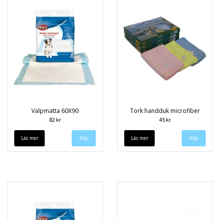
Valpmatta 60X90
Tork handduk microfiber
82 kr
45 kr
Läs mer
Läs mer