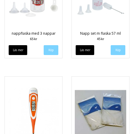
nappflaska med 3 nappar
Napp set m flaska 57 ml
65 kr
45 kr
Läs mer
Läs mer