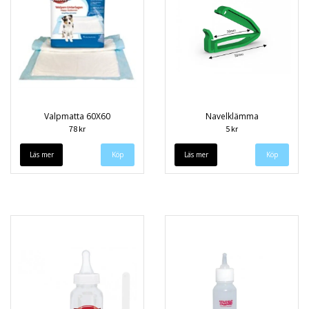
Valpmatta 60X60
Navelklämma
78 kr
5 kr
Läs mer
Läs mer
Köp