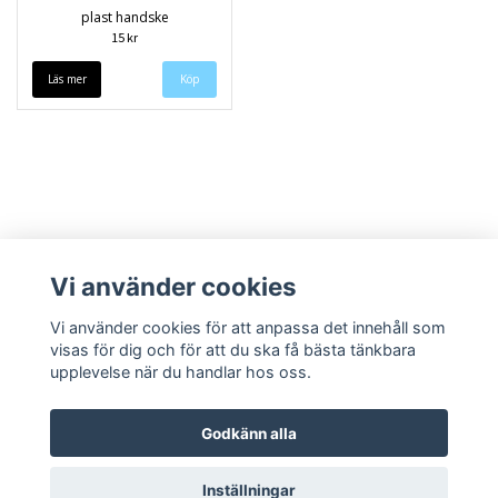
plast handske
15 kr
Läs mer
Vi använder cookies
Vi använder cookies för att anpassa det innehåll som
visas för dig och för att du ska få bästa tänkbara
upplevelse när du handlar hos oss.
Köpvillkor
Kontakt
Godkänn alla
Inställningar
© Copyright 2026 Speedieshop