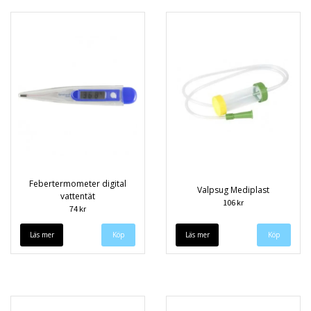
Febertermometer digital
Valpsug Mediplast
vattentät
106 kr
74 kr
Läs mer
Läs mer