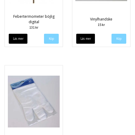
Febertermometer böjlig
Vinylhandske
digital
15 kr
131 kr
Läs mer
Läs mer