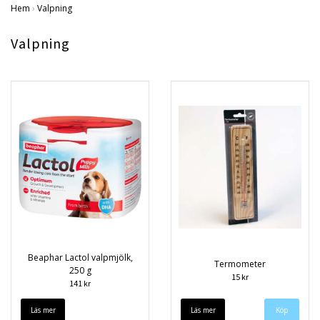
Hem
›
Valpning
Valpning
Beaphar Lactol valpmjölk,
Termometer
250 g
15 kr
141 kr
Läs mer
Läs mer