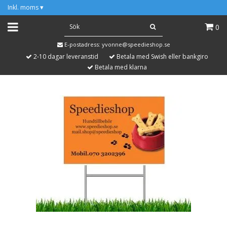
Inkl. moms
▾
0
E-postadress:
yvonne@speedieshop.se
2-10 dagar leveranstid
Betala med Swish eller bankgiro
Betala med klarna