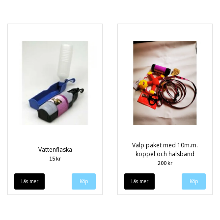
Valp paket med 10m.m.
Vattenflaska
koppel och halsband
15 kr
200 kr
Läs mer
Läs mer
Köp