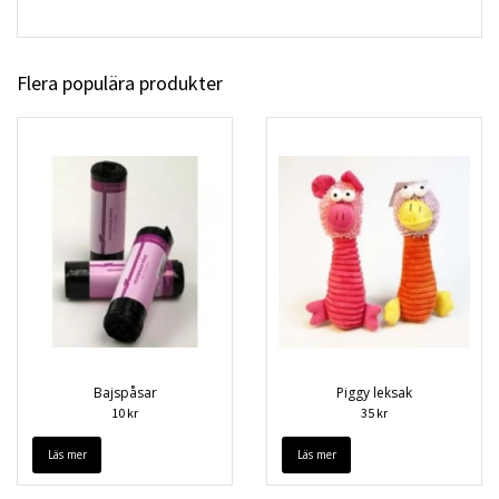
Flera populära produkter
Bajspåsar
Piggy leksak
10 kr
35 kr
Läs mer
Läs mer