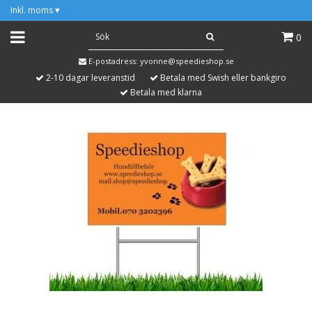
Inkl. moms
▾
0
E-postadress:
yvonne@speedieshop.se
2-10 dagar leveranstid
Betala med Swish eller bankgiro
Betala med klarna