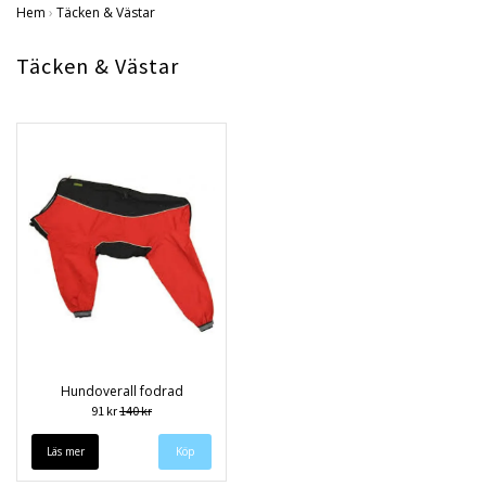
Hem
›
Täcken & Västar
Täcken & Västar
Hundoverall fodrad
91 kr
140 kr
Läs mer
Köp