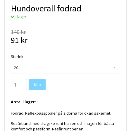
Hundoverall fodrad
I lager.
140 kr
91 kr
Storlek
20
Köp
Antal i lager:
1
Fodrad. Reflexpasspoaler på sidorna för ökad säkerhet.
Resårband med dragsko runt halsen och magen för bästa
komfort och passform. Resår runt benen.