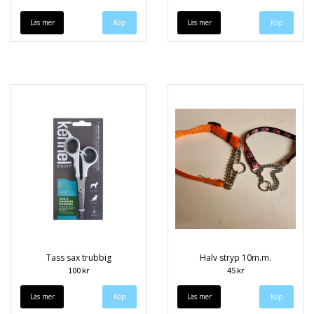
Läs mer
Läs mer
Tass sax trubbig
Halv stryp 10m.m.
100 kr
45 kr
Läs mer
Läs mer
Köp