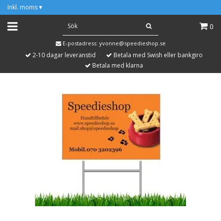
Inkl. moms
▾
0
E-postadress:
yvonne@speedieshop.se
2-10 dagar leveranstid
Betala med Swish eller bankgiro
Betala med klarna