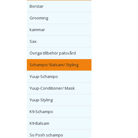
Borstar
Grooming
kammar
Sax
Övriga tillbehör pälsvård
Schampo/ Balsam/ Styling
Yuup-Schampo
Yuup-Conditioner/ Mask
Yuup-Styling
K9-Schampo
K9-Balsam
So Posh schampo