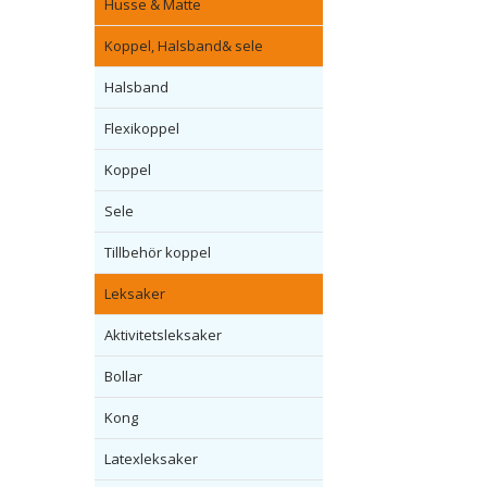
Husse & Matte
Koppel, Halsband& sele
Halsband
Flexikoppel
Koppel
Sele
Tillbehör koppel
Leksaker
Aktivitetsleksaker
Bollar
Kong
Latexleksaker