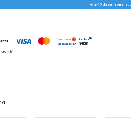
2-10 dagar leveransti
o
po