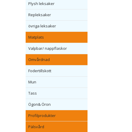
Plysh leksaker
Repleksaker
övriga leksaker
Matplats
Valpbar/ nappflaskor
Omvårdnad
Fodertillskott
Mun
Tass
Ögon& Öron
Profilprodukter
Pälsvård