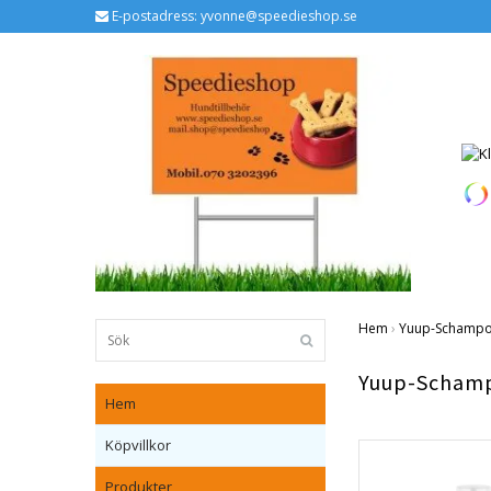
E-postadress:
yvonne@speedieshop.se
Hem
›
Yuup-Schamp
Yuup-Scham
Hem
Köpvillkor
Produkter