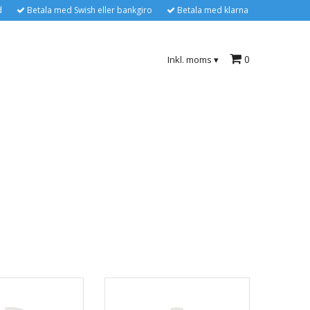
d
Betala med Swish eller bankgiro
Betala med klarna
0
Inkl. moms
▾