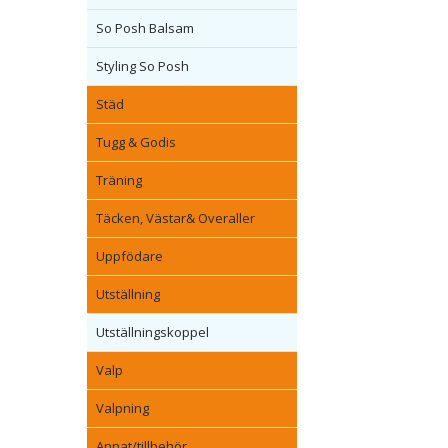
So Posh Balsam
Styling So Posh
Städ
Tugg & Godis
Träning
Täcken, Västar& Overaller
Uppfödare
Utställning
Utställningskoppel
Valp
Valpning
Annat/tillbehör