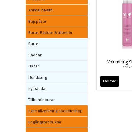
Animal health
Bajspåsar
Burar, Bäddar & tillbehör
Burar
Bäddar
Volumizing 
Hagar
159 kr
Hundsäng
Läs mer
Kylbäddar
Tillbehör burar
Egen tillverkning Speedieshop
Engångsprodukter