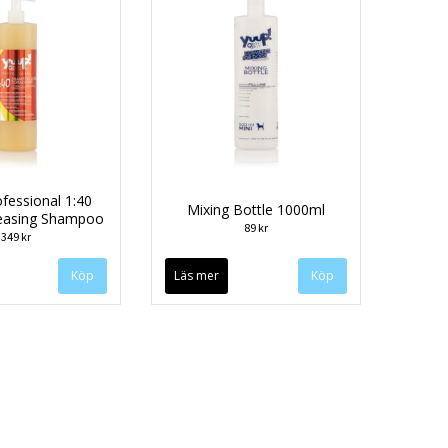
fessional 1:40
Mixing Bottle 1000ml
reasing Shampoo
89 kr
349 kr
Köp
Läs mer