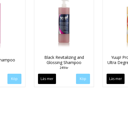
Black Revitalizing and
Yuup! Pro
Shampoo
Glossing Shampoo
Ultra Deg
249 kr
Köp
Läs mer
Köp
Läs mer