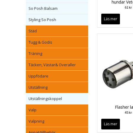
hundar Vet
61 kr
So Posh Balsam
Läs mer
Styling So Posh
Städ
Tugg & Godis
Träning
Täcken, Västar& Overaller
Uppfödare
Utställning
Utställningskoppel
Flasher 
Valp
45 kr
Valpning
Läs mer
Annat/tillbehör