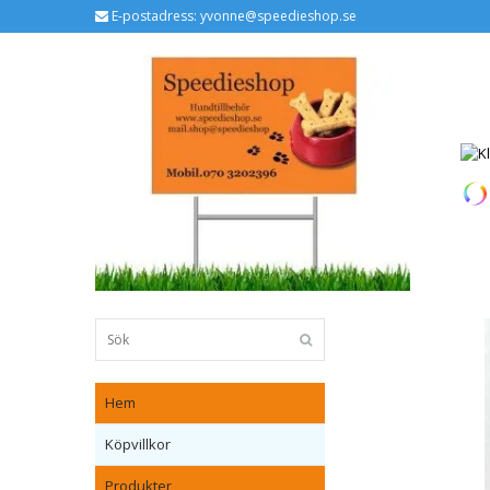
E-postadress:
yvonne@speedieshop.se
Hem
Köpvillkor
Produkter