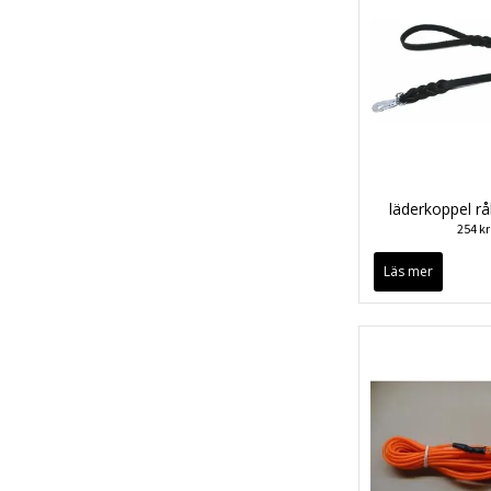
läderkoppel rå
254 kr
Läs mer