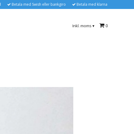
d
Betala med Swish eller bankgiro
Betala med klarna
0
Inkl. moms
▾