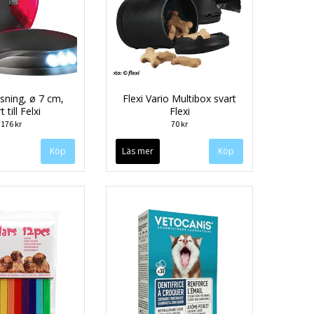
sning, ø 7 cm,
Flexi Vario Multibox svart
t till Felxi
Flexi
176 kr
70 kr
Läs mer