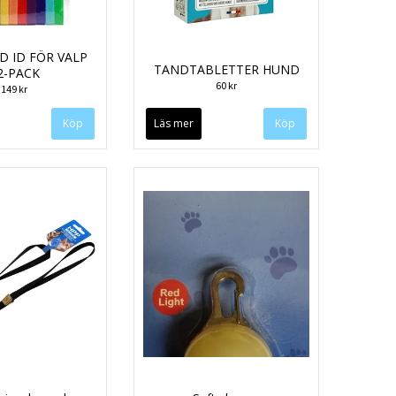
 ID FÖR VALP
TANDTABLETTER HUND
2-PACK
60 kr
149 kr
Läs mer