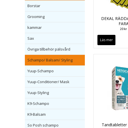
Borstar
Grooming
DEKAL RÄDDA
FAR
kammar
20 kr
Sax
Läs mer
Övriga tillbehör pälsvård
Schampo/ Balsam/ Styling
Yuup-Schampo
Yuup-Conditioner/ Mask
Yuup-Styling
K9-Schampo
K9-Balsam
Tandtabletter
So Posh schampo