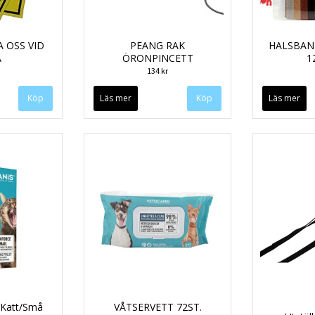
 OSS VID
PEANG RAK
HALSBAND
A
ÖRONPINCETT
1
134 kr
Läs mer
Läs mer
 Katt/Små
VÅTSERVETT 72ST.