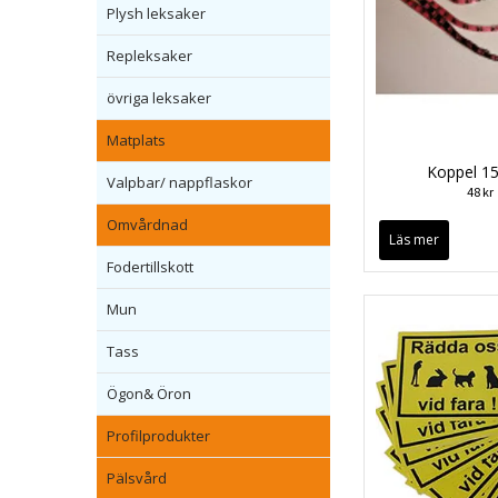
Plysh leksaker
Repleksaker
övriga leksaker
Matplats
Koppel 1
Valpbar/ nappflaskor
48 kr
Omvårdnad
Läs mer
Fodertillskott
Mun
Tass
Ögon& Öron
Profilprodukter
Pälsvård