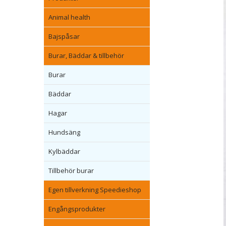
Animal health
Bajspåsar
Burar, Bäddar & tillbehör
Burar
Bäddar
Hagar
Hundsäng
Kylbäddar
Tillbehör burar
Egen tillverkning Speedieshop
Engångsprodukter