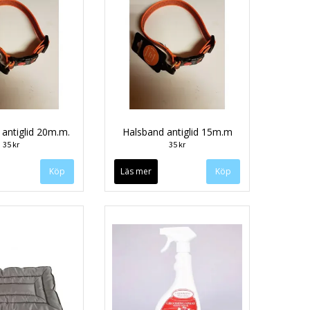
 antiglid 20m.m.
Halsband antiglid 15m.m
35 kr
35 kr
Köp
Läs mer
Köp