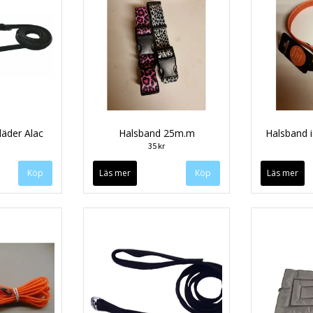
läder Alac
Halsband 25m.m
Halsband i
35 kr
Läs mer
Köp
Läs mer