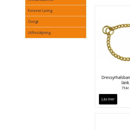
Forever Living
Övrigt
Utförsäljning
Dressyrhalsba
länk
75 kr
Läs mer