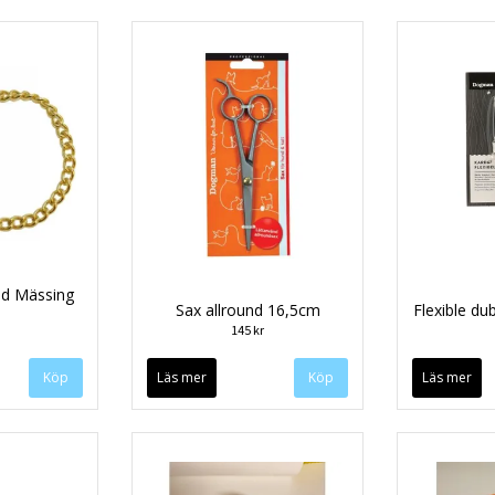
nd Mässing
Sax allround 16,5cm
Flexible du
145 kr
Köp
Läs mer
Läs mer