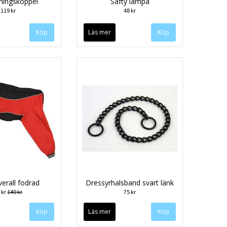
lningskoppel
Safty lampa
119 kr
48 kr
Läs mer
erall fodrad
Dressyrhalsband svart länk
 kr
140 kr
75 kr
Köp
Läs mer
Köp