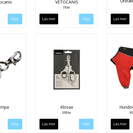
Utstäl
ocanis
VETOCANIS
70 kr
Läs mer
Läs mer
lampa
Klosax
Hundov
100 kr
91
Läs mer
Läs mer