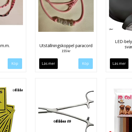
LED-bely
5m.m.
Utställningskoppel paracord
svar
155 kr
Köp
Läs mer
Köp
Läs mer