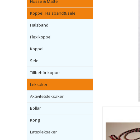
Husse & Matte
Koppel, Halsband& sele
Halsband
Flexikoppel
Koppel
Sele
Tillbehör koppel
Leksaker
Aktivitetsleksaker
Bollar
Kong
Latexleksaker