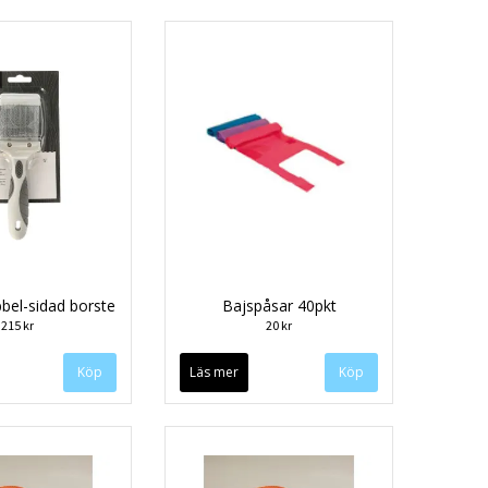
bbel-sidad borste
Bajspåsar 40pkt
215 kr
20 kr
Läs mer