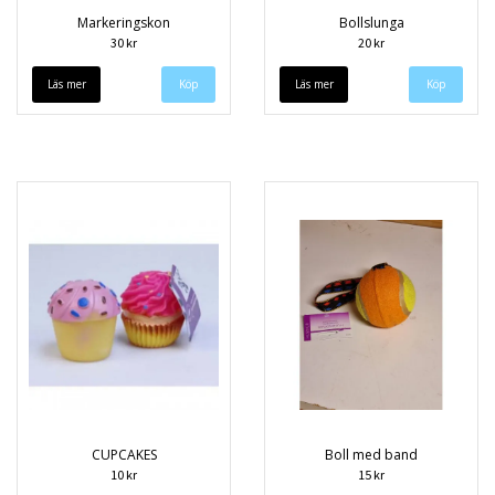
Markeringskon
Bollslunga
30 kr
20 kr
Läs mer
Läs mer
CUPCAKES
Boll med band
10 kr
15 kr