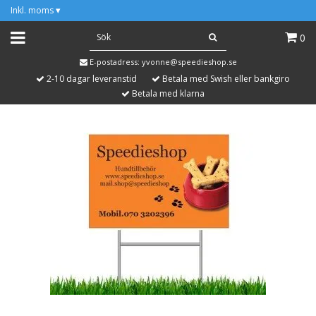
Inkl. moms
▾
0
E-postadress:
yvonne@speedieshop.se
2-10 dagar leveranstid
Betala med Swish eller bankgiro
Betala med klarna