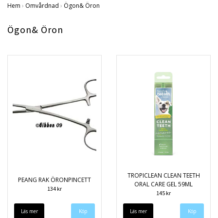
Hem
›
Omvårdnad
›
Ögon& Öron
Ögon& Öron
TROPICLEAN CLEAN TEETH
PEANG RAK ÖRONPINCETT
ORAL CARE GEL 59ML
134 kr
145 kr
Läs mer
Läs mer