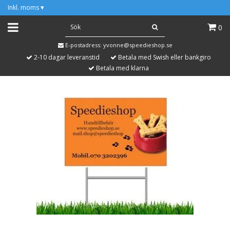
Inkl. moms
▾
0
E-postadress:
yvonne@speedieshop.se
2-10 dagar leveranstid
Betala med Swish eller bankgiro
Betala med klarna