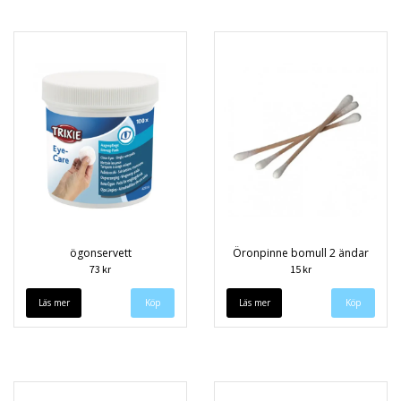
ögonservett
Öronpinne bomull 2 ändar
73 kr
15 kr
Läs mer
Läs mer