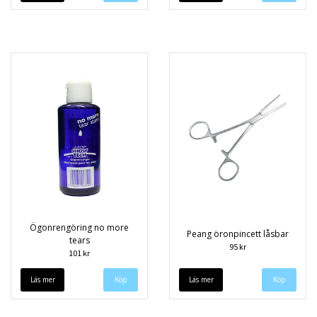
Ögonrengöring no more
Peang öronpincett låsbar
tears
95 kr
101 kr
Läs mer
Läs mer