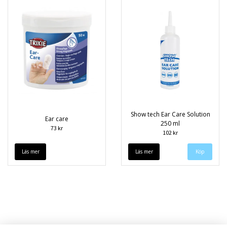
Show tech Ear Care Solution
Ear care
250 ml
73 kr
102 kr
Läs mer
Läs mer