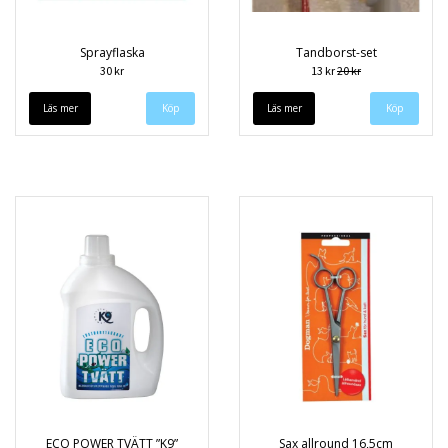
Sprayflaska
Tandborst-set
30 kr
13 kr
20 kr
Läs mer
Läs mer
ECO POWER TVÄTT ”K9”
Sax allround 16,5cm