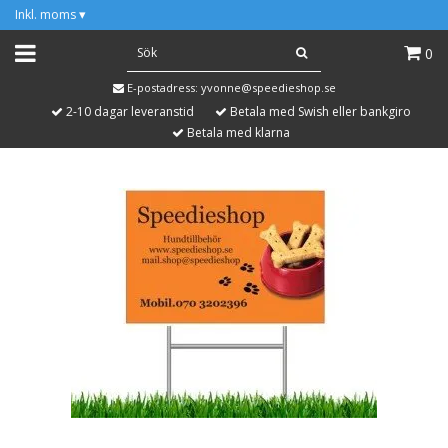
Inkl. moms
▾
0
E-postadress:
yvonne@speedieshop.se
2-10 dagar leveranstid
Betala med Swish eller bankgiro
Betala med klarna