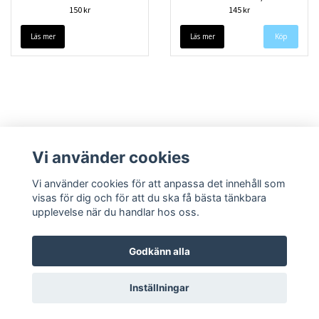
150 kr
145 kr
Läs mer
Läs mer
Vi använder cookies
Vi använder cookies för att anpassa det innehåll som
visas för dig och för att du ska få bästa tänkbara
upplevelse när du handlar hos oss.
Köpvillkor
Kontakt
Godkänn alla
Inställningar
© Copyright 2026 Speedieshop
Powered by Quickbutik