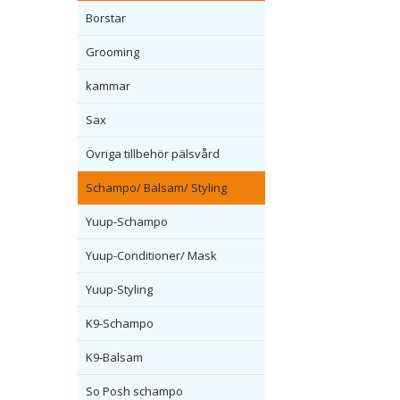
Borstar
Grooming
kammar
Sax
Övriga tillbehör pälsvård
Schampo/ Balsam/ Styling
Yuup-Schampo
Yuup-Conditioner/ Mask
Yuup-Styling
K9-Schampo
K9-Balsam
So Posh schampo