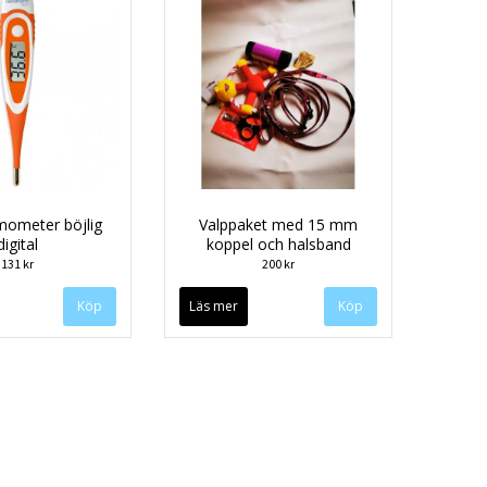
mometer böjlig
Valppaket med 15 mm
digital
koppel och halsband
131 kr
200 kr
Läs mer
Köp