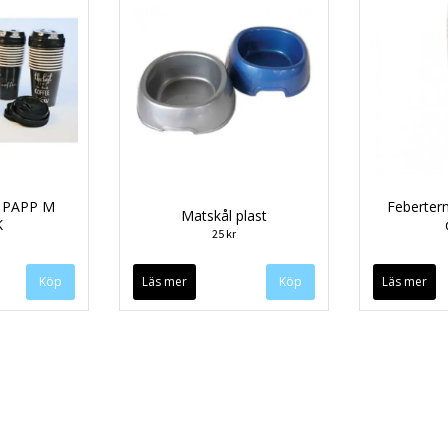
 PAPP M
Feberter
Matskål plast
K
25 kr
Läs mer
Läs mer