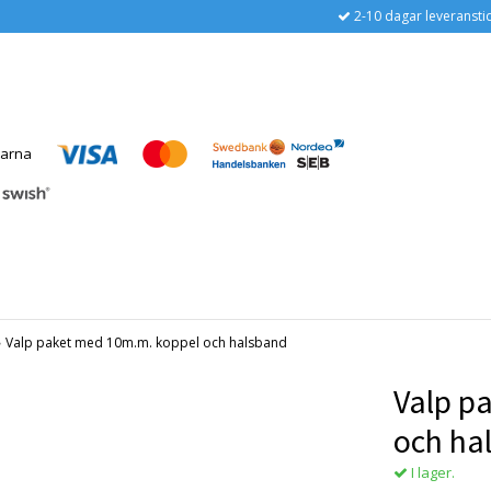
2-10 dagar leveransti
›
Valp paket med 10m.m. koppel och halsband
Valp p
och ha
I lager.