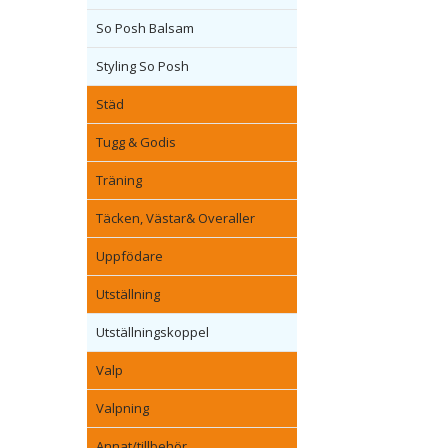
So Posh Balsam
Styling So Posh
Städ
Tugg & Godis
Träning
Täcken, Västar& Overaller
Uppfödare
Utställning
Utställningskoppel
Valp
Valpning
Annat/tillbehör