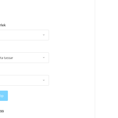
rlek
ta tassar
öp
99