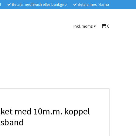
d
Betala med Swish eller bankgiro
Betala med klarna
0
Inkl. moms
▾
aket med 10m.m. koppel
lsband