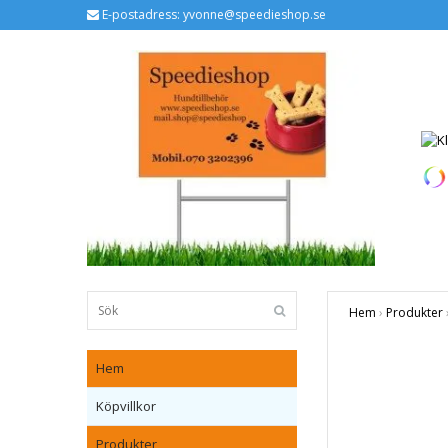
E-postadress:
yvonne@speedieshop.se
Hem
›
Produkter
Hem
Köpvillkor
Produkter