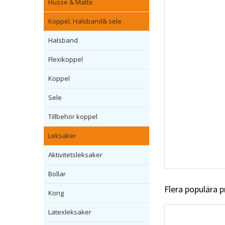
Husse & Matte
Koppel, Halsband& sele
Halsband
Flexikoppel
Koppel
Sele
Tillbehör koppel
Leksaker
Aktivitetsleksaker
Bollar
Flera populära 
Kong
Latexleksaker