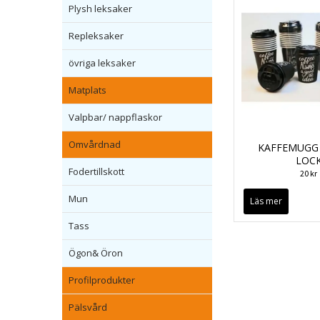
Plysh leksaker
Repleksaker
övriga leksaker
Matplats
Valpbar/ nappflaskor
Omvårdnad
KAFFEMUGG
LOC
Fodertillskott
20 kr
Mun
Läs mer
Tass
Ögon& Öron
Profilprodukter
Pälsvård