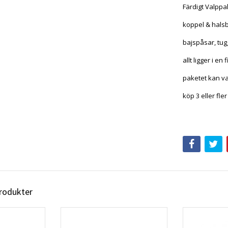
Färdigt Valppa
koppel & hals
bajspåsar, tug
allt ligger i en
paketet kan va
köp 3 eller fle
produkter