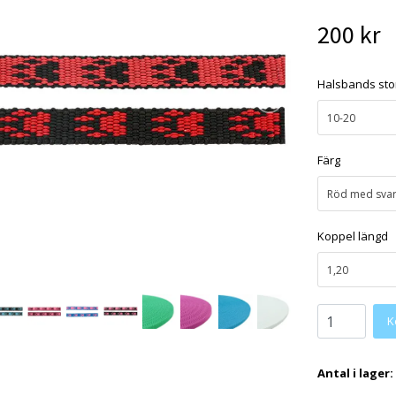
200 kr
Halsbands sto
10-20
Färg
Röd med svar
Koppel längd
1,20
K
Antal i lager: