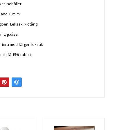
ket inehåller
band 10m.m.
gben, Leksak, klotång
 fin tygpåse
riera med färger, leksak
r och få 15% rabatt