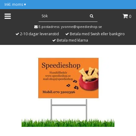
Inkl. moms
▾
0
E-postadress:
yvonne@speedieshop.se
2-10 dagar leveranstid
Betala med Swish eller bankgiro
Betala med klarna