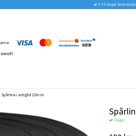
2-10 dagar leveransti
›
Spårlina i antiglid 20m.m.
Spårlin
I lager.