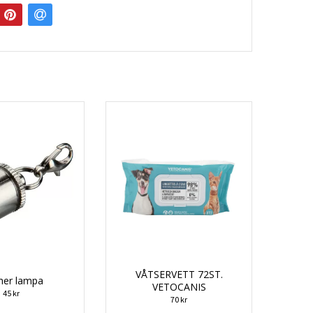
VÅTSERVETT 72ST.
her lampa
VETOCANIS
45 kr
70 kr