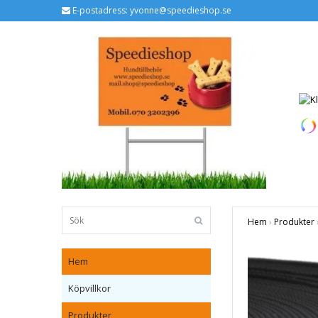
E-postadress:
yvonne@speedieshop.se
Hem
›
Produkter
Hem
Köpvillkor
Produkter