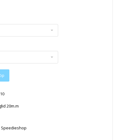
öp
10
iglid 20m.m
v Speedieshop