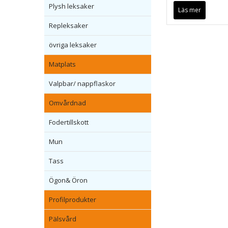
Plysh leksaker
Läs mer
Repleksaker
övriga leksaker
Matplats
Valpbar/ nappflaskor
Omvårdnad
Fodertillskott
Mun
Tass
Ögon& Öron
Profilprodukter
Pälsvård