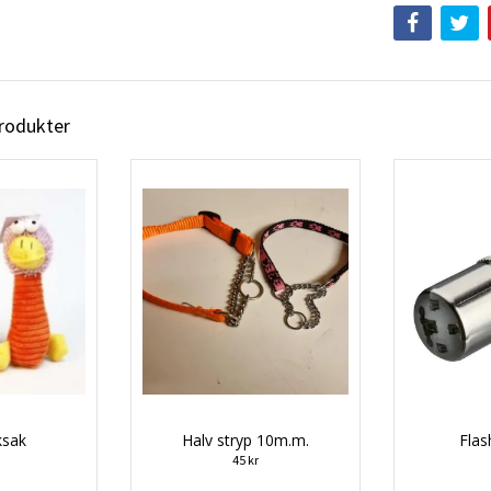
produkter
ksak
Halv stryp 10m.m.
Flas
45 kr