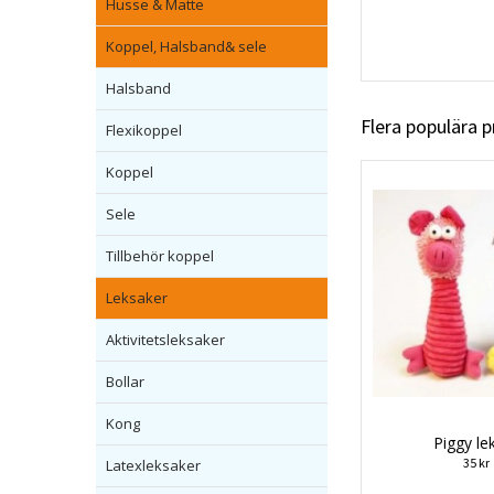
Husse & Matte
Koppel, Halsband& sele
Halsband
Flera populära 
Flexikoppel
Koppel
Sele
Tillbehör koppel
Leksaker
Aktivitetsleksaker
Bollar
Kong
Piggy le
35 kr
Latexleksaker