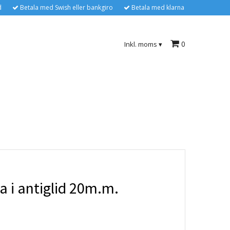
d
Betala med Swish eller bankgiro
Betala med klarna
0
Inkl. moms
▾
a i antiglid 20m.m.