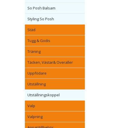
So Posh Balsam
Styling So Posh
Städ
Tugg & Godis
Träning
Täcken, Västar& Overaller
Uppfödare
Utställning
Utställningskoppel
Valp
Valpning
Annat/tillbehör