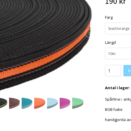
190 kr
Färg
Svart/orange
Längd
10m
K
Antal i lager:
Spårlina i ant
BGB hake
handgjorda a