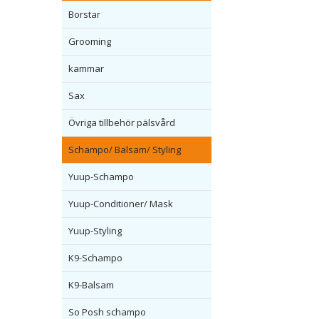
Borstar
Grooming
kammar
Sax
Övriga tillbehör pälsvård
Schampo/ Balsam/ Styling
Yuup-Schampo
Yuup-Conditioner/ Mask
Yuup-Styling
K9-Schampo
K9-Balsam
So Posh schampo