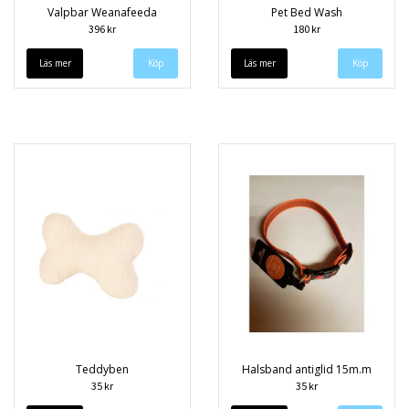
Valpbar Weanafeeda
Pet Bed Wash
396 kr
180 kr
Läs mer
Köp
Läs mer
Köp
Teddyben
Halsband antiglid 15m.m
35 kr
35 kr