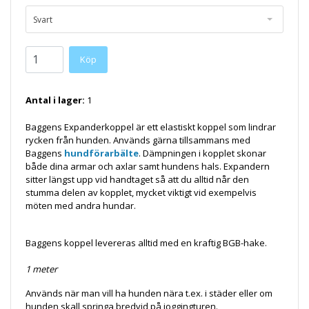
Svart
Köp
Antal i lager:
1
Baggens Expanderkoppel är ett elastiskt koppel som lindrar
rycken från hunden. Används gärna tillsammans med
Baggens
hundförarbälte
.
Dämpningen i kopplet skonar
både dina armar och axlar samt hundens hals.
Expandern
sitter längst upp vid handtaget så att du alltid når den
stumma delen av kopplet, mycket viktigt vid exempelvis
möten med andra hundar.
Baggens koppel levereras alltid med en kraftig BGB-hake.
1 meter
Används när man vill ha hunden nära t.ex. i städer eller om
hunden skall springa bredvid på joggingturen.