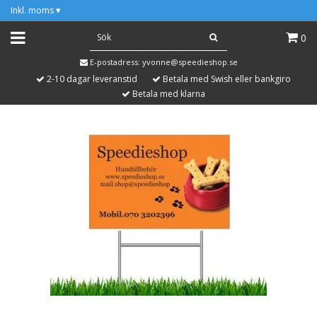
Inkl. moms
▾
0
E-postadress:
yvonne@speedieshop.se
2-10 dagar leveranstid
Betala med Swish eller bankgiro
Betala med klarna