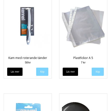
Kam med roterande tänder
Plastfickor A 5
58 kr
7 kr
Läs mer
Läs mer
Köp