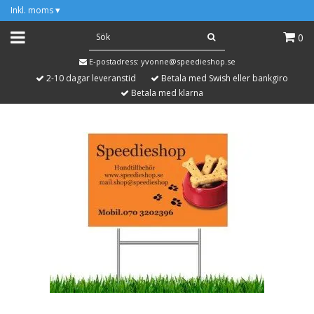
Inkl. moms
▾
0
E-postadress:
yvonne@speedieshop.se
2-10 dagar leveranstid
Betala med Swish eller bankgiro
Betala med klarna