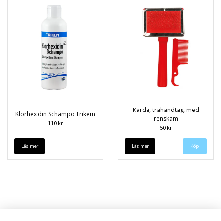
Karda, trähandtag, med
Klorhexidin Schampo Trikem
renskam
110 kr
50 kr
Läs mer
Läs mer