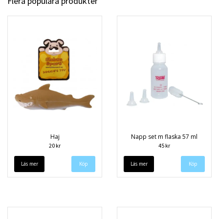
Flera populära produkter
Haj
Napp set m flaska 57 ml
20 kr
45 kr
Läs mer
Läs mer