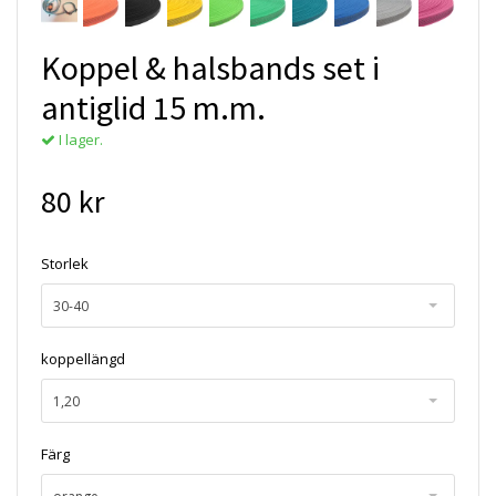
Koppel & halsbands set i
antiglid 15 m.m.
I lager.
80 kr
Storlek
30-40
koppellängd
1,20
Färg