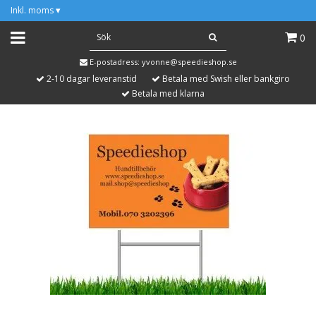
Inkl. moms
▾
0
E-postadress:
yvonne@speedieshop.se
2-10 dagar leveranstid
Betala med Swish eller bankgiro
Betala med klarna