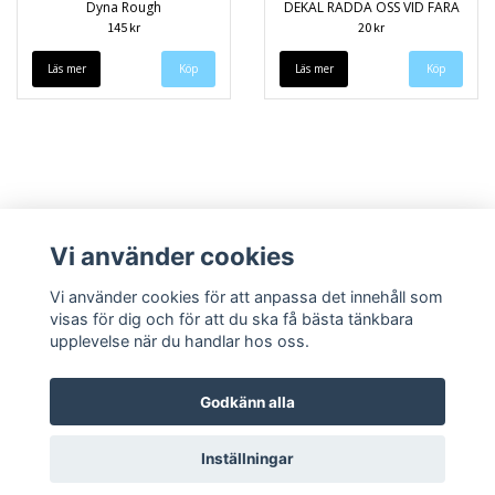
Dyna Rough
DEKAL RÄDDA OSS VID FARA
145 kr
20 kr
Läs mer
Läs mer
Vi använder cookies
Vi använder cookies för att anpassa det innehåll som
visas för dig och för att du ska få bästa tänkbara
upplevelse när du handlar hos oss.
Köpvillkor
Kontakt
Godkänn alla
Inställningar
© Copyright 2026 Speedieshop