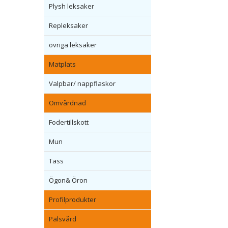
Plysh leksaker
Repleksaker
övriga leksaker
Matplats
Valpbar/ nappflaskor
Omvårdnad
Fodertillskott
Mun
Tass
Ögon& Öron
Profilprodukter
Pälsvård