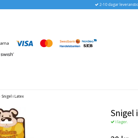
2-10 dagar leveransti
›
Snigel i Latex
Snigel 
I lager.