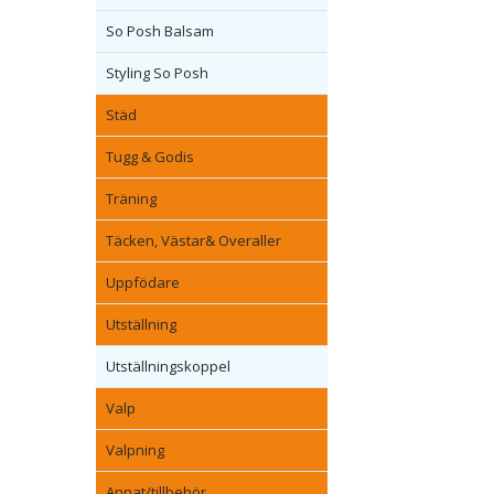
So Posh Balsam
Styling So Posh
Städ
Tugg & Godis
Träning
Täcken, Västar& Overaller
Uppfödare
Utställning
Utställningskoppel
Valp
Valpning
Annat/tillbehör