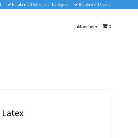
d
Betala med Swish eller bankgiro
Betala med klarna
0
Inkl. moms
▾
i Latex