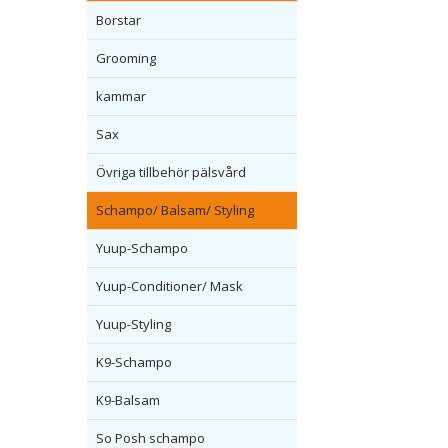
Borstar
Grooming
kammar
Sax
Övriga tillbehör pälsvård
Schampo/ Balsam/ Styling
Yuup-Schampo
Yuup-Conditioner/ Mask
Yuup-Styling
K9-Schampo
K9-Balsam
So Posh schampo