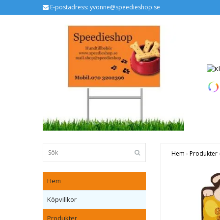
E-postadress:
yvonne@speedieshop.se
Hem
›
Produkter
Hem
Köpvillkor
Produkter