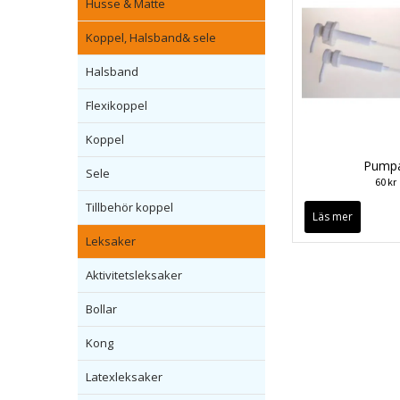
Husse & Matte
Koppel, Halsband& sele
Halsband
Flexikoppel
Koppel
Pump
Sele
60 kr
Tillbehör koppel
Läs mer
Leksaker
Aktivitetsleksaker
Bollar
Kong
Latexleksaker