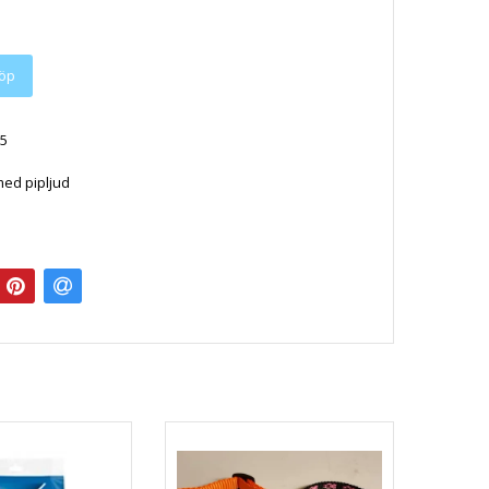
öp
5
med pipljud