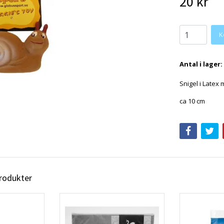
20 kr
K
Antal i lager:
Snigel i Latex 
ca 10 cm
produkter