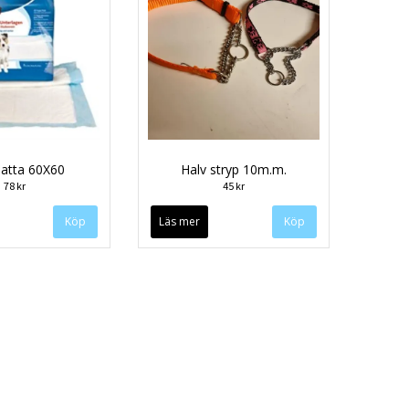
atta 60X60
Halv stryp 10m.m.
78 kr
45 kr
Läs mer
Köp