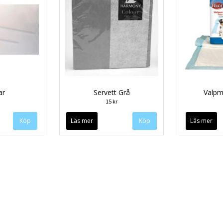
ar
Servett Grå
Valpm
15 kr
Köp
Läs mer
Läs mer