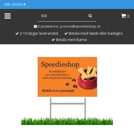
Inkl. moms
▾
0
E-postadress:
yvonne@speedieshop.se
2-10 dagar leveranstid
Betala med Swish eller bankgiro
Betala med klarna