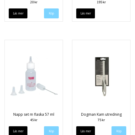
20 kr
195 kr
Läs mer
Läs mer
Napp set m flaska 57 ml
Dogman Kam utredning
45 kr
75 kr
Läs mer
Läs mer