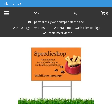
Inkl. moms
▾
0
E-postadress:
yvonne@speedieshop.se
2-10 dagar leveranstid
Betala med Swish eller bankgiro
Betala med klarna