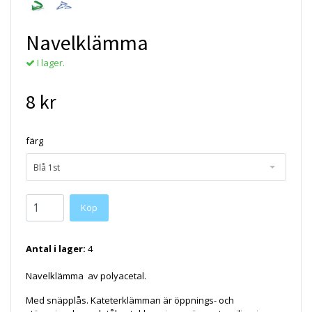
Navelklämma
I lager.
8 kr
färg
Blå 1st
Köp
Antal i lager:
4
Navelklämma av polyacetal.
Med snäpplås. Kateterklämman är öppnings- och