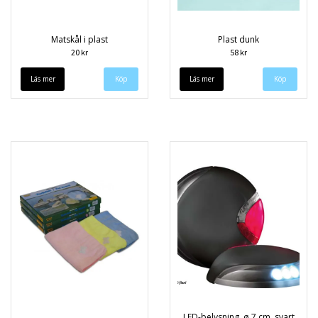
Matskål i plast
Plast dunk
20 kr
58 kr
Läs mer
Läs mer
LED-belysning, ø 7 cm, svart