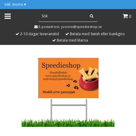
Inkl. moms
▾
0
E-postadress:
yvonne@speedieshop.se
2-10 dagar leveranstid
Betala med Swish eller bankgiro
Betala med klarna