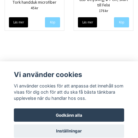
Tork handduk microfiber
till Felxi
45 kr
176 kr
Läs mer
Läs mer
Vi använder cookies
Vi använder cookies för att anpassa det innehåll som
visas för dig och för att du ska få bästa tänkbara
upplevelse när du handlar hos oss.
Köpvillkor
Kontakt
Godkänn alla
Inställningar
© Copyright 2026 Speedieshop