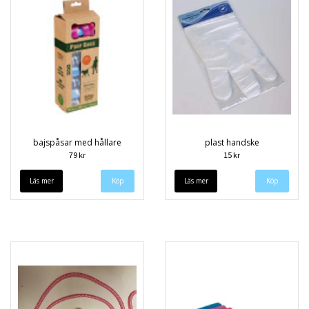
bajspåsar med hållare
plast handske
79 kr
15 kr
Läs mer
Läs mer