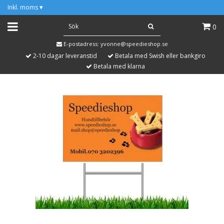
Inkl. moms
▾
0
E-postadress:
yvonne@speedieshop.se
2-10 dagar leveranstid
Betala med Swish eller bankgiro
Betala med klarna