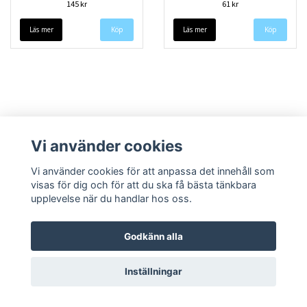
145 kr
61 kr
Läs mer
Läs mer
Vi använder cookies
Vi använder cookies för att anpassa det innehåll som
visas för dig och för att du ska få bästa tänkbara
upplevelse när du handlar hos oss.
Köpvillkor
Kontakt
Godkänn alla
Inställningar
© Copyright 2026 Speedieshop
Powered by Quickbutik