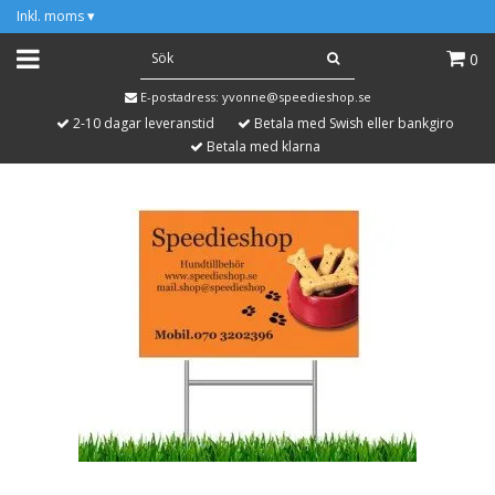
Inkl. moms
▾
0
E-postadress:
yvonne@speedieshop.se
2-10 dagar leveranstid
Betala med Swish eller bankgiro
Betala med klarna