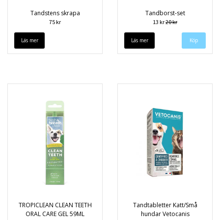
Tandstens skrapa
Tandborst-set
75 kr
13 kr
20 kr
Läs mer
Läs mer
TROPICLEAN CLEAN TEETH
Tandtabletter Katt/Små
ORAL CARE GEL 59ML
hundar Vetocanis