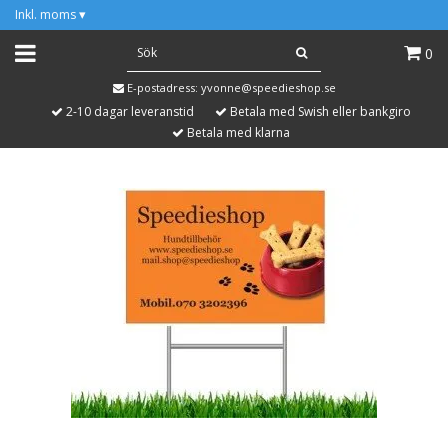
Inkl. moms
▾
0
E-postadress:
yvonne@speedieshop.se
2-10 dagar leveranstid
Betala med Swish eller bankgiro
Betala med klarna