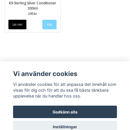
K9 Sterling Silver Conditioner
300ml
145 kr
Läs mer
Vi använder cookies
Vi använder cookies för att anpassa det innehåll som
visas för dig och för att du ska få bästa tänkbara
upplevelse när du handlar hos oss.
Köpvillkor
Kontakt
Godkänn alla
Inställningar
© Copyright 2026 Speedieshop