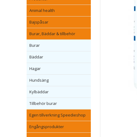
Animal health
Bajspåsar
Burar, Bäddar & tillbehör
Burar
Bäddar
Hagar
Hundsäng
Kylbäddar
Tillbehör burar
Egen tillverkning Speedieshop
Engångsprodukter