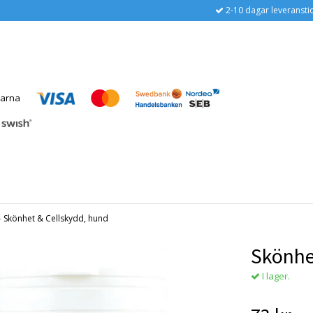
2-10 dagar leveransti
›
Skönhet & Cellskydd, hund
Skönhe
I lager.