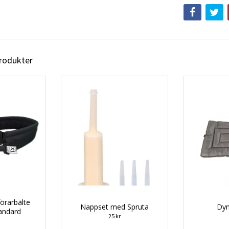
produkter
örarbälte
Nappset med Spruta
Dyn
tandard
25 kr