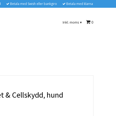
d
Betala med Swish eller bankgiro
Betala med klarna
0
Inkl. moms
▾
t & Cellskydd, hund