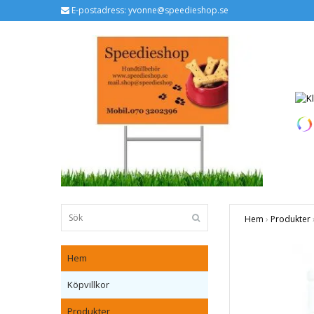
E-postadress:
yvonne@speedieshop.se
Hem
›
Produkter
Hem
Köpvillkor
Produkter