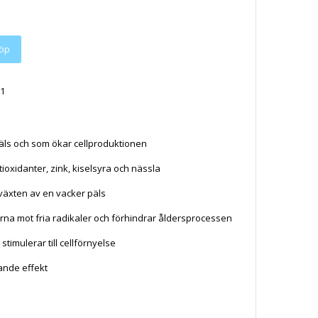
öp
1
päls och som ökar cellproduktionen
tioxidanter, zink, kiselsyra och nässla
llväxten av en vacker päls
erna mot fria radikaler och förhindrar åldersprocessen
 stimulerar till cellförnyelse
tande effekt