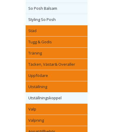
So Posh Balsam
Styling So Posh
Städ
Tugg & Godis
Träning
Täcken, Västar& Overaller
Uppfödare
Utställning
Utställningskoppel
Valp
Valpning
Annat/tillbehör