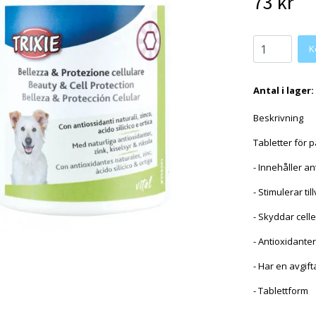
73 kr
K
Antal i lager:
Beskrivning
Tabletter för 
- Innehåller an
- Stimulerar ti
- Skyddar cell
- Antioxidanter
- Har en avgif
- Tablettform