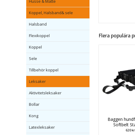
Husse & Matte
Koppel, Halsband& sele
Halsband
Flera populära 
Flexikoppel
Koppel
Sele
Tillbehör koppel
Leksaker
Aktivitetsleksaker
Bollar
Kong
Baggen hundf
Softbelt S
Latexleksaker
620 kr