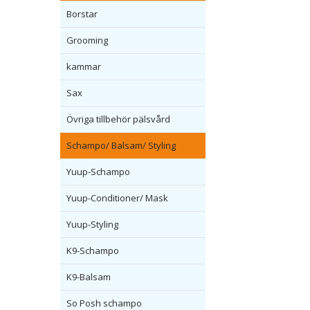
Borstar
Grooming
kammar
Sax
Övriga tillbehör pälsvård
Schampo/ Balsam/ Styling
Yuup-Schampo
Yuup-Conditioner/ Mask
Yuup-Styling
K9-Schampo
K9-Balsam
So Posh schampo