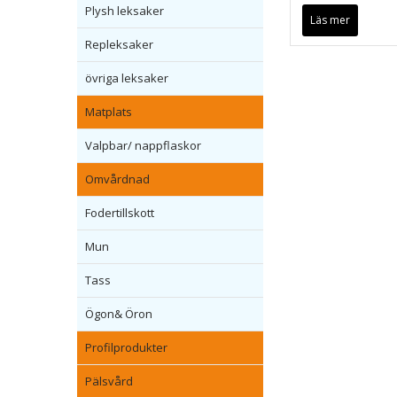
Plysh leksaker
Läs mer
Repleksaker
övriga leksaker
Matplats
Valpbar/ nappflaskor
Omvårdnad
Fodertillskott
Mun
Tass
Ögon& Öron
Profilprodukter
Pälsvård