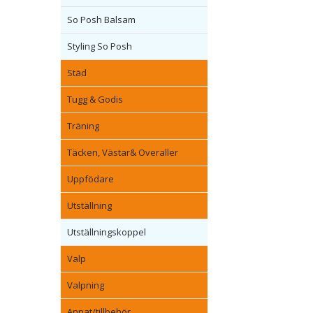
So Posh Balsam
Styling So Posh
Städ
Tugg & Godis
Träning
Täcken, Västar& Overaller
Uppfödare
Utställning
Utställningskoppel
Valp
Valpning
Annat/tillbehör