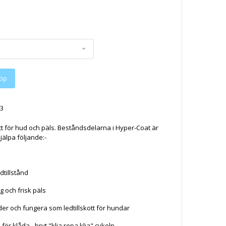
öp
3
ott för hud och päls. Beståndsdelarna i Hyper-Coat är
jälpa följande:-
tillstånd
ig och frisk päls
eder och fungera som ledtillskott för hundar
för klåda - bryt "klia repa klia" cykeln