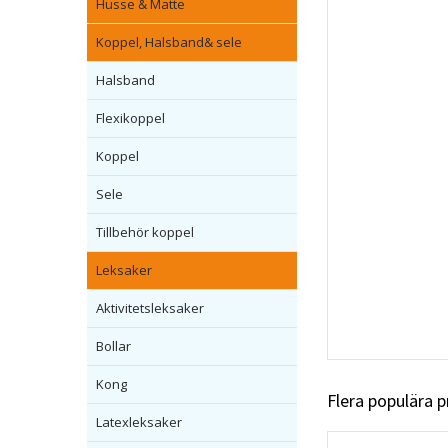
Husse & Matte
Koppel, Halsband& sele
Halsband
Flexikoppel
Koppel
Sele
Tillbehör koppel
Leksaker
Aktivitetsleksaker
Bollar
Kong
Flera populära 
Latexleksaker