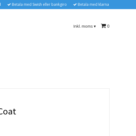
d
Betala med Swish eller bankgiro
Betala med klarna
0
Inkl. moms
▾
Coat