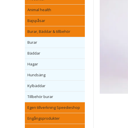
Animal health
Bajspåsar
Burar, Bäddar & tillbehör
Burar
Bäddar
Hagar
Hundsäng
Kylbäddar
Tillbehör burar
Egen tillverkning Speedieshop
Engångsprodukter