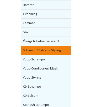
Borstar
Grooming
kammar
Sax
Övriga tillbehör pälsvård
Schampo/ Balsam/ Styling
Yuup-Schampo
Yuup-Conditioner/ Mask
Yuup-Styling
K9-Schampo
K9-Balsam
So Posh schampo