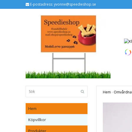
E-postadress:
yvonne@speedieshop.se
Hem
›
Omvårdna
Hem
Köpvillkor
Produkter