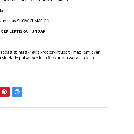
all
nvänds av SHOW CHAMPION
ÖR EPILEPTISKA HUNDAR
dagligt intag:- 1g/kg kroppsvikt upp till max 15ml över
t skadade pälsar och kala fläckar, massera direkt in i