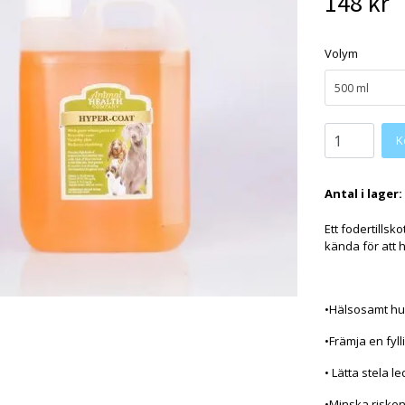
148 kr
Volym
500 ml
K
Antal i lager:
Ett fodertillsk
kända för att h
•Hälsosamt hud
•Främja en fyll
• Lätta stela l
•Minska risken 