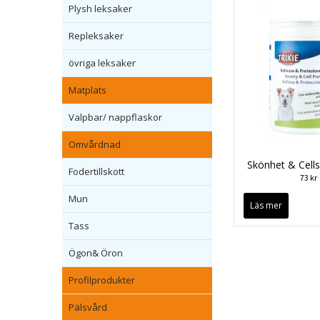
Plysh leksaker
Repleksaker
övriga leksaker
Matplats
Valpbar/ nappflaskor
Omvårdnad
Skönhet & Cell
Fodertillskott
73 kr
Mun
Läs mer
Tass
Ögon& Öron
Profilprodukter
Pälsvård