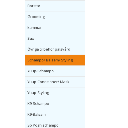
Borstar
Grooming
kammar
Sax
Övriga tillbehör pälsvård
Schampo/ Balsam/ Styling
Yuup-Schampo
Yuup-Conditioner/ Mask
Yuup-Styling
K9-Schampo
K9-Balsam
So Posh schampo