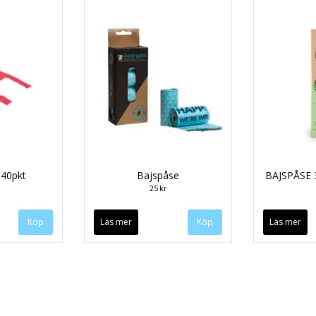
 40pkt
Bajspåse
BAJSPÅSE 
25 kr
Läs mer
Läs mer