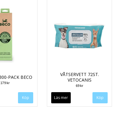
VÅTSERVETT 72ST.
300-PACK BECO
VETOCANIS
179 kr
69 kr
Läs mer