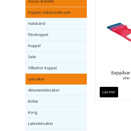
Husse & Matte
Koppel, Halsband& sele
Halsband
Flexikoppel
Koppel
Sele
Tillbehör koppel
Bajspåsar
20 kr
Leksaker
Aktivitetsleksaker
Läs mer
Bollar
Kong
Latexleksaker