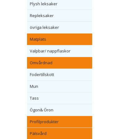
Plysh leksaker
Repleksaker
övriga leksaker
Matplats
Valpbar/ nappflaskor
Omvårdnad
Fodertillskott
Mun
Tass
Ögon& Öron
Profilprodukter
Pälsvård