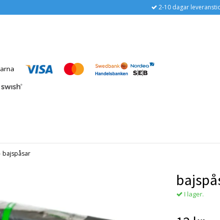
2-10 dagar leveransti
›
bajspåsar
bajspå
I lager.