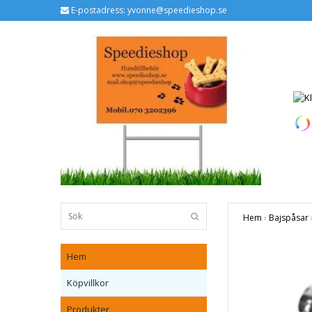
E-postadress:
yvonne@speedieshop.se
Hem
›
Bajspåsar
Hem
Köpvillkor
Produkter