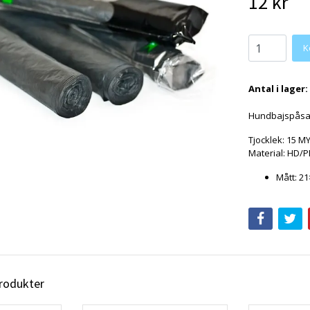
12 kr
K
Antal i lager:
Hundbajspåsar
Tjocklek: 15 M
Material: HD/P
Mått: 2
produkter