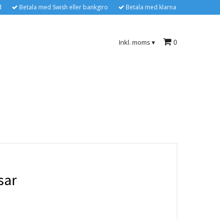
d
Betala med Swish eller bankgiro
Betala med klarna
0
Inkl. moms
▾
sar