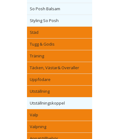
So Posh Balsam
Styling So Posh
Städ
Tugg & Godis
Träning
Täcken, Västar& Overaller
Uppfödare
Utställning
Utställningskoppel
Valp
Valpning
Annat/tillbehör