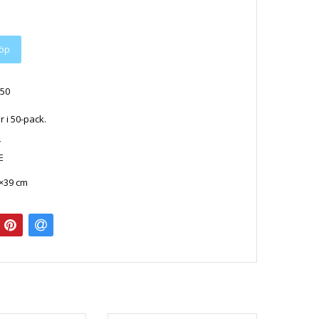
öp
50
 i 50-pack.
Y
E
1×39 cm