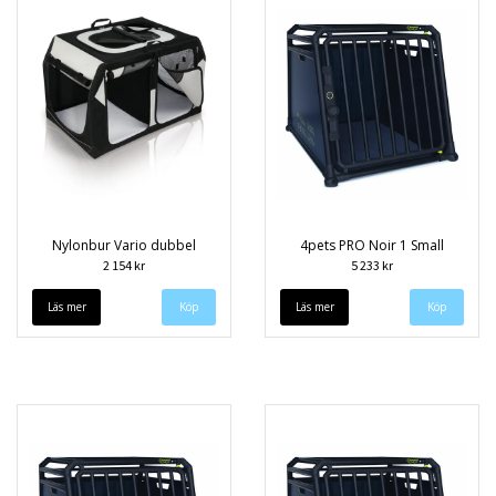
Nylonbur Vario dubbel
4pets PRO Noir 1 Small
2 154 kr
5 233 kr
Läs mer
Läs mer