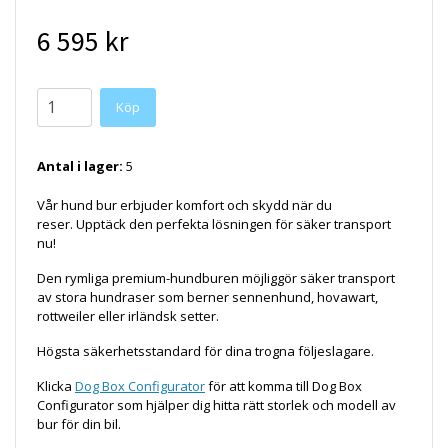
6 595 kr
Köp
Antal i lager:
5
Vår
hund bur
erbjuder komfort och
skydd när du
reser.
Upptäck den
perfekta lösningen för säker
transport
nu!
Den rymliga premium-
hundburen
möjliggör säker
transport
av stora hundraser
som
berner
sennenhund
,
hovawart
,
rottweiler eller
irländsk setter.
Högsta
säkerhetsstandard för dina
trogna följeslagare.
Klicka
Dog Box Configurator
för att komma till Dog Box
Configurator som hjälper dig hitta rätt storlek och modell av
bur för din bil.