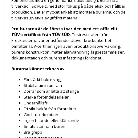
kombineras med en genomtänkt, tidlös design. Burarna är
tillverkad i Schweiz, med stor fokus på både etisk och hållbar
produktion. Det är mycket enkelt att montera burarna, och de
tillverkas givetvis av giftfritt material.
Pro-burarna är de första i världen med ett officiellt
TÜV-certifikat från TÜV SÜD.
Testresultaten från
krocktesterna var enastående. Utöver krocksäkerhet
omfattar TÜV-certifieringen även produktionsövervakning,
burens konstruktion, materialanvändning, lagbestämmelser,
dokumentation och burens infästning i fordonet.
Burarna kännetecknas av:
Förstärkt bakre vägg
Stabil aluminiumram
Dörrar som är lätta att stänga
Starka förbindelsedelar
Underhållsfri
Fri sikt bakåt från förarsätet
God luftcirkulation
Ingen bitande eller klättrande
Smuts stannar i buren
Bra grepp
Behaglig temperatur