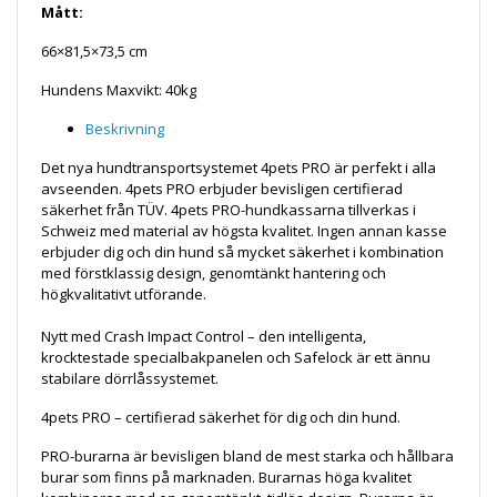
Mått:
66×81,5×73,5 cm
Hundens
Maxvikt
: 40kg
Beskrivning
Det nya hundtransportsystemet 4pets PRO är perfekt i alla
avseenden. 4pets PRO erbjuder bevisligen certifierad
säkerhet från TÜV. 4pets PRO-hundkassarna tillverkas i
Schweiz med material av högsta kvalitet. Ingen annan kasse
erbjuder dig och din hund så mycket säkerhet i kombination
med förstklassig design, genomtänkt hantering och
högkvalitativt utförande.
Nytt med Crash Impact Control – den intelligenta,
krocktestade specialbakpanelen och Safelock är ett ännu
stabilare dörrlåssystemet.
4pets PRO – certifierad säkerhet för dig och din hund.
PRO-burarna är bevisligen bland de mest starka och hållbara
burar som finns på marknaden. Burarnas höga kvalitet