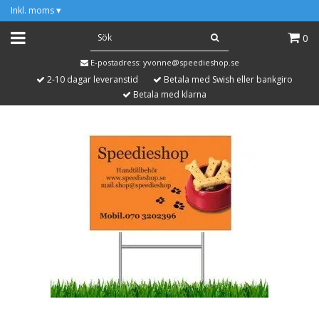
Inkl. moms
▾
0
E-postadress:
yvonne@speedieshop.se
2-10 dagar leveranstid
Betala med Swish eller bankgiro
Betala med klarna