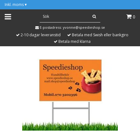
Inkl. moms
▾
0
E-postadress:
yvonne@speedieshop.se
2-10 dagar leveranstid
Betala med Swish eller bankgiro
Betala med klarna