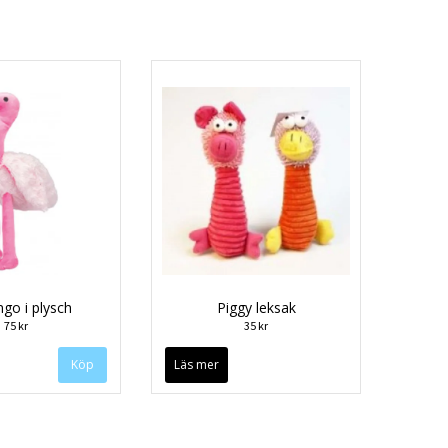
go i plysch
Piggy leksak
75 kr
35 kr
Läs mer