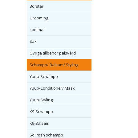
Borstar
Grooming
kammar
Sax
Övriga tillbehör pälsvård
Schampo/ Balsam/ Styling
Yuup-Schampo
Yuup-Conditioner/ Mask
Yuup-Styling
K9-Schampo
K9-Balsam
So Posh schampo