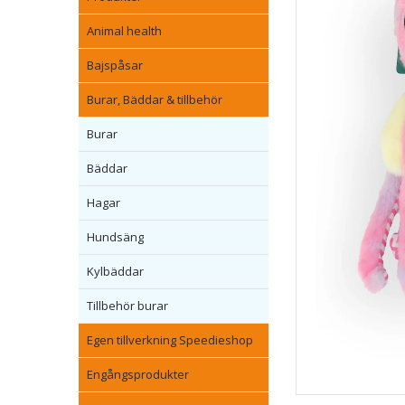
Animal health
Bajspåsar
Burar, Bäddar & tillbehör
Burar
Bäddar
Hagar
Hundsäng
Kylbäddar
Tillbehör burar
Egen tillverkning Speedieshop
Engångsprodukter