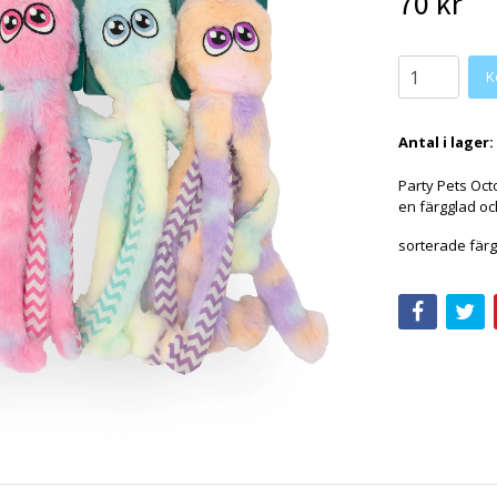
70 kr
K
Antal i lager:
Party Pets Oct
en färgglad oc
sorterade fär