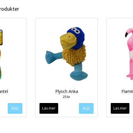
produkter
antel
Plysch Anka
Flamin
25 kr
Läs mer
Läs mer