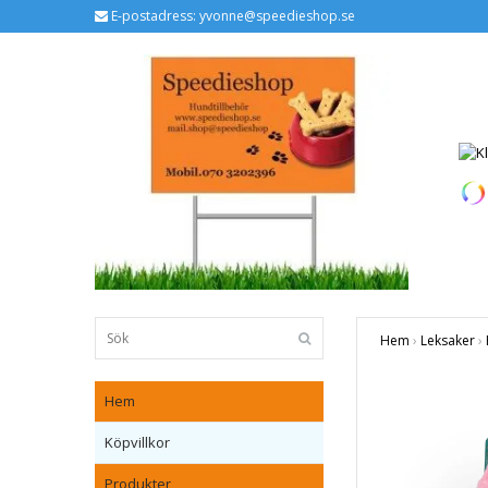
E-postadress:
yvonne@speedieshop.se
Hem
›
Leksaker
›
Hem
Köpvillkor
Produkter