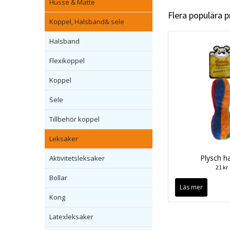
Husse & Matte
Flera populära 
Koppel, Halsband& sele
Halsband
Flexikoppel
Koppel
Sele
Tillbehör koppel
Leksaker
Plysch h
Aktivitetsleksaker
21 kr
Bollar
Läs mer
Kong
Latexleksaker