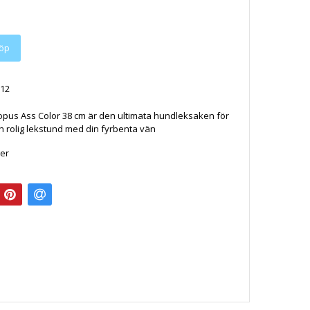
öp
12
opus Ass Color 38 cm är den ultimata hundleksaken för
h rolig lekstund med din fyrbenta vän
ger