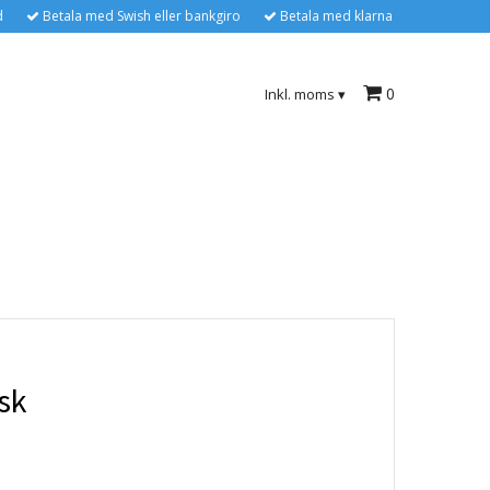
d
Betala med Swish eller bankgiro
Betala med klarna
0
Inkl. moms
▾
sk