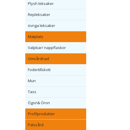
Plysh leksaker
Repleksaker
övriga leksaker
Matplats
Valpbar/ nappflaskor
Omvårdnad
Fodertillskott
Mun
Tass
Ögon& Öron
Profilprodukter
Pälsvård