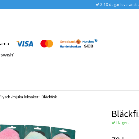
2-10 dagar leveransti
Plysch /mjuka leksaker
›
Bläckfisk
Bläckfi
I lager.