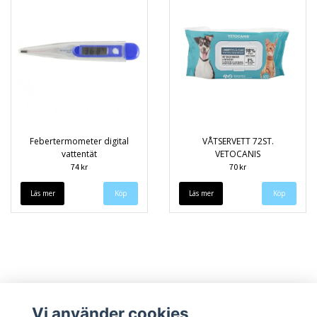
Febertermometer digital
VÅTSERVETT 72ST.
vattentät
VETOCANIS
74 kr
70 kr
Läs mer
Läs mer
Vi använder cookies