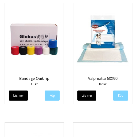
Bandage Quik rip
Valpmatta 60X90
15 kr
82 kr
Läs mer
Köp
Läs mer