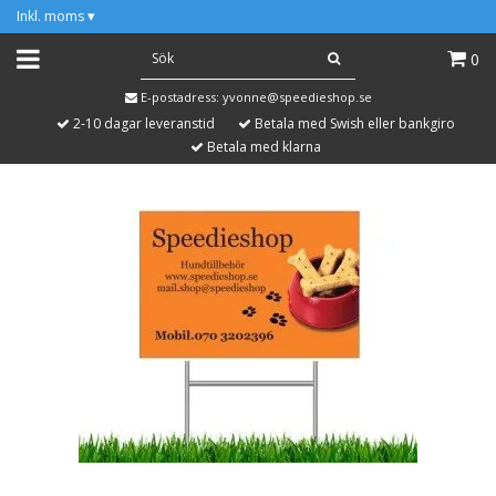
Inkl. moms
▾
0
E-postadress:
yvonne@speedieshop.se
2-10 dagar leveranstid
Betala med Swish eller bankgiro
Betala med klarna