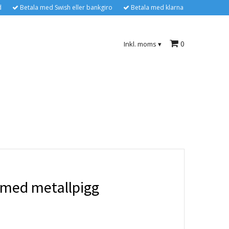
d
Betala med Swish eller bankgiro
Betala med klarna
0
Inkl. moms
▾
 med metallpigg