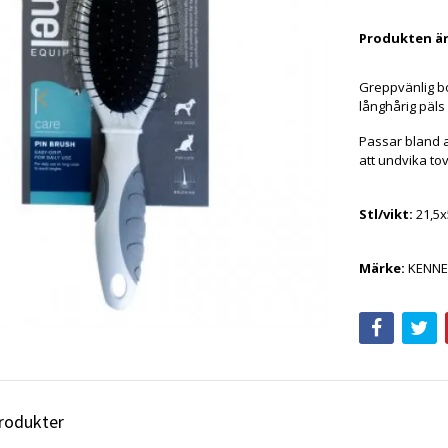
Produkten är t
Greppvänlig b
långhårig päls 
Passar bland a
att undvika tov
Stl/vikt:
21,5
Märke:
KENNE
produkter