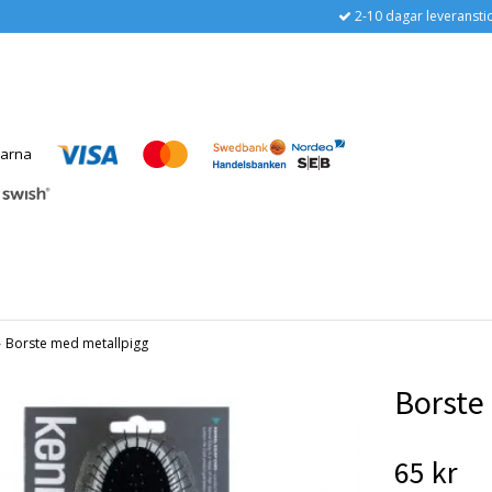
2-10 dagar leveransti
›
Borste med metallpigg
Borste
65 kr