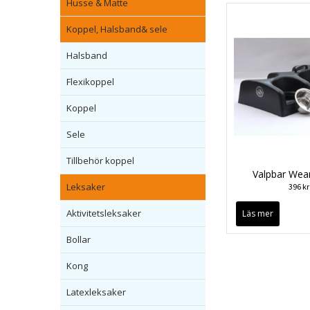
Husse & Matte
Koppel, Halsband& sele
Halsband
Flexikoppel
Koppel
Sele
Tillbehör koppel
Valpbar Wea
Leksaker
396 kr
Aktivitetsleksaker
Läs mer
Bollar
Kong
Latexleksaker