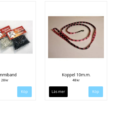
mmiband
Koppel 10m.m.
28 kr
48 kr
Köp
Läs mer
Köp