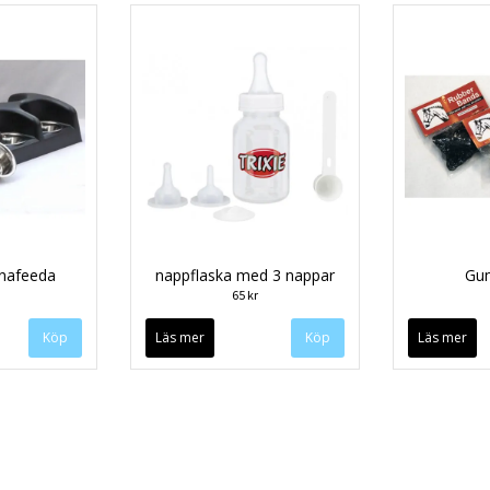
nafeeda
nappflaska med 3 nappar
Gu
65 kr
Köp
Läs mer
Läs mer