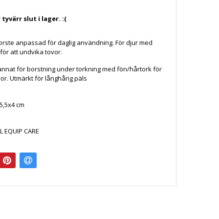
yvärr slut i lager. :(
orste anpassad för daglig användning. För djur med
för att undvika tovor.
nnat för borstning under torkning med fön/hårtork för
or. Utmärkt för långhårig päls
x5,5x4 cm
L EQUIP CARE