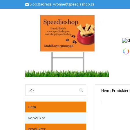
E-postadress:
yvonne@speedieshop.se
Hem
›
Produkter
Hem
Köpvillkor
Produkter