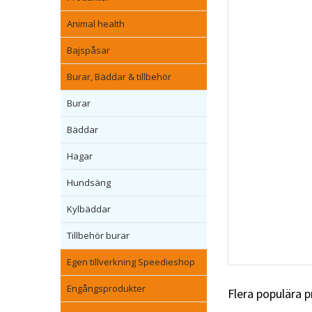
Animal health
Bajspåsar
Burar, Bäddar & tillbehör
Burar
Bäddar
Hagar
Hundsäng
Kylbäddar
Tillbehör burar
Egen tillverkning Speedieshop
Engångsprodukter
Flera populära 