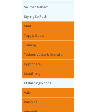
So Posh Balsam
Styling So Posh
Städ
Tugg & Godis
Träning
Täcken, Västar& Overaller
Uppfödare
Utställning
Utställningskoppel
Valp
Valpning
Annat/tillbehör