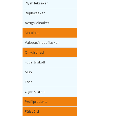
Plysh leksaker
Repleksaker
övriga leksaker
Matplats
Valpbar/ nappflaskor
Omvårdnad
Fodertillskott
Mun
Tass
Ögon& Öron
Profilprodukter
Pälsvård