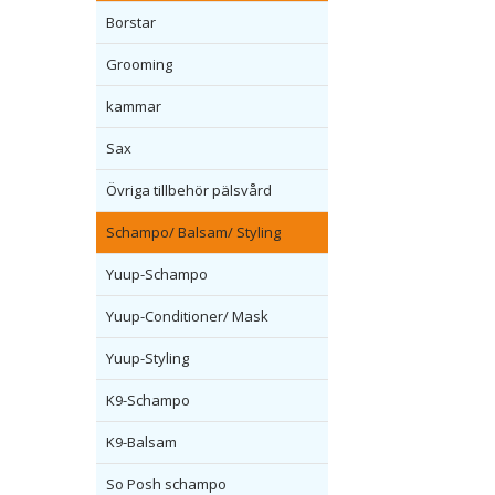
Borstar
Grooming
kammar
Sax
Övriga tillbehör pälsvård
Schampo/ Balsam/ Styling
Yuup-Schampo
Yuup-Conditioner/ Mask
Yuup-Styling
K9-Schampo
K9-Balsam
So Posh schampo