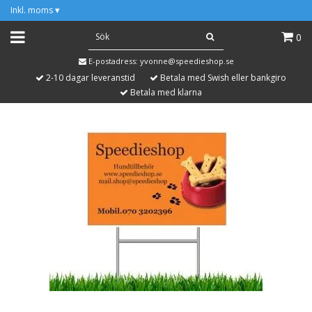
Inkl. moms
▾
0
E-postadress:
yvonne@speedieshop.se
2-10 dagar leveranstid
Betala med Swish eller bankgiro
Betala med klarna