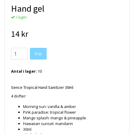
Hand gel
I lager.
14 kr
Köp
Antal i lager:
10
Sence Tropical Hand Sanitizer 30ml
4 dofter:
Morning sun: vanilla & amber
Pink paradise: tropical flower
Mango splash: mango & pineapple
Hawaiian sunset: mandarin
30ml