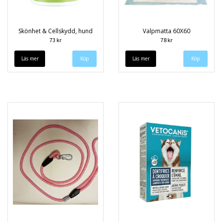
Skönhet & Cellskydd, hund
Valpmatta 60X60
73 kr
78 kr
Läs mer
Läs mer