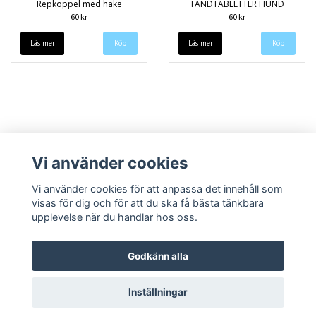
Repkoppel med hake
TANDTABLETTER HUND
60 kr
60 kr
Läs mer
Köp
Läs mer
Vi använder cookies
Vi använder cookies för att anpassa det innehåll som
visas för dig och för att du ska få bästa tänkbara
upplevelse när du handlar hos oss.
Köpvillkor
Kontakt
Godkänn alla
Inställningar
© Copyright 2026 Speedieshop