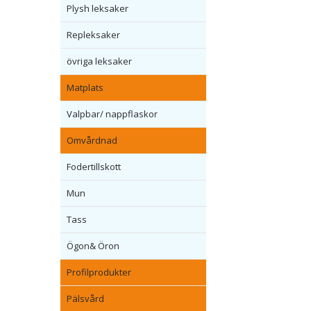
Plysh leksaker
Repleksaker
övriga leksaker
Matplats
Valpbar/ nappflaskor
Omvårdnad
Fodertillskott
Mun
Tass
Ögon& Öron
Profilprodukter
Pälsvård