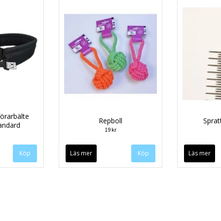
örarbälte
Repboll
Spra
tandard
19 kr
Köp
Läs mer
Läs mer