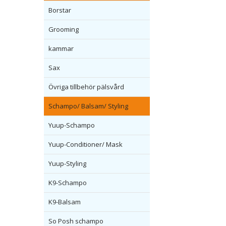
Borstar
Grooming
kammar
Sax
Övriga tillbehör pälsvård
Schampo/ Balsam/ Styling
Yuup-Schampo
Yuup-Conditioner/ Mask
Yuup-Styling
K9-Schampo
K9-Balsam
So Posh schampo