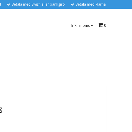
d
Betala med Swish eller bankgiro
Betala med klarna
0
Inkl. moms
▾
g