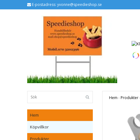
E-postadress:
yvonne@speedieshop.se
Hem
›
Produkter
Hem
Köpvillkor
Produkter