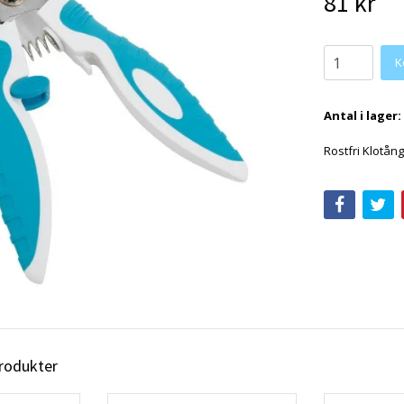
81 kr
K
Antal i lager:
Rostfri Klotång
produkter