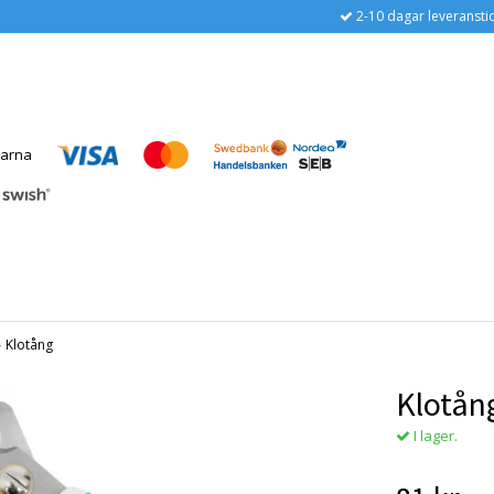
2-10 dagar leveransti
›
Klotång
Klotån
I lager.