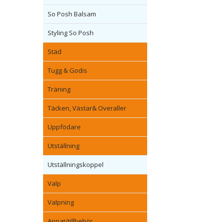
So Posh Balsam
Styling So Posh
Städ
Tugg & Godis
Träning
Täcken, Västar& Overaller
Uppfödare
Utställning
Utställningskoppel
Valp
Valpning
Annat/tillbehör