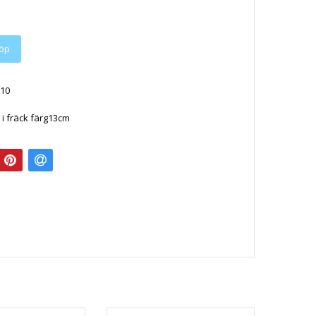
öp
10
 i fräck färg13cm