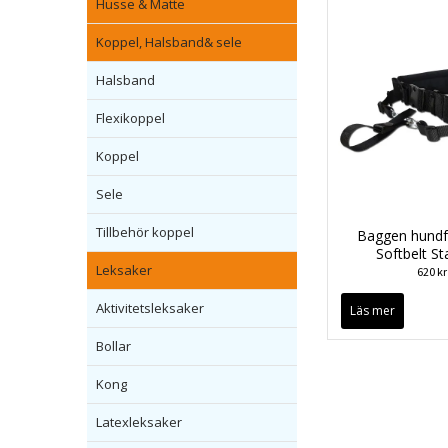
Husse & Matte
Koppel, Halsband& sele
Halsband
Flexikoppel
Koppel
Sele
Tillbehör koppel
Baggen hundf
Softbelt S
Leksaker
620 kr
Aktivitetsleksaker
Läs mer
Bollar
Kong
Latexleksaker