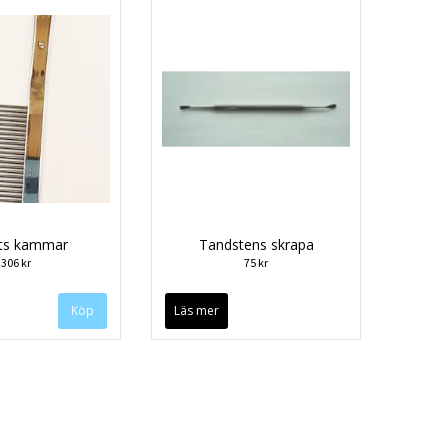
tts kammar
Tandstens skrapa
306 kr
75 kr
Köp
Läs mer