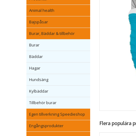
Animal health
Bajspåsar
Burar, Bäddar & tillbehör
Burar
Bäddar
Hagar
Hundsäng
Kylbäddar
Tillbehör burar
Egen tillverkning Speedieshop
Flera populära 
Engångsprodukter