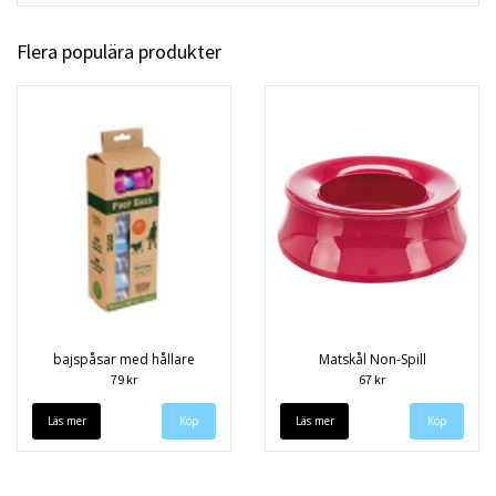
Flera populära produkter
bajspåsar med hållare
Matskål Non-Spill
79 kr
67 kr
Läs mer
Läs mer