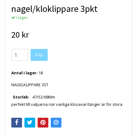
nagel/kloklippare 3pkt
I lager.
20 kr
Köp
Antal i lager:
18
NAGELKLIPPARE 3ST
Storlek:
47/52/68Mm
perfekt till valparna när vanliga klosaxar/tänger är för stora