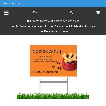
Inkl. moms
▾
0
E-postadress:
yvonne@speedieshop.se
2-10 dagar leveranstid
Betala med Swish eller bankgiro
Betala med klarna