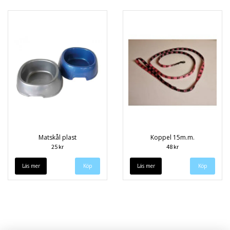
Matskål plast
Koppel 15m.m.
25 kr
48 kr
Läs mer
Läs mer
Köp