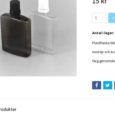
15 kr
K
Antal i lager:
Plastflaska 6
med tip och ko
färg genomskin
produkter