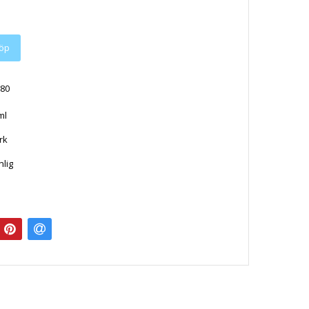
öp
80
0ml
rk
lig