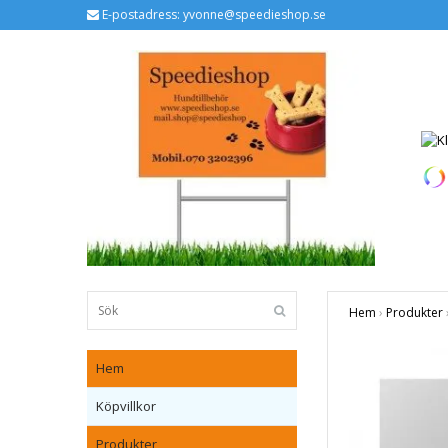
E-postadress:
yvonne@speedieshop.se
Hem
›
Produkter
Hem
Köpvillkor
Produkter