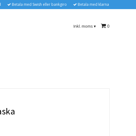
d
Betala med Swish eller bankgiro
Betala med klarna
0
Inkl. moms
▾
aska