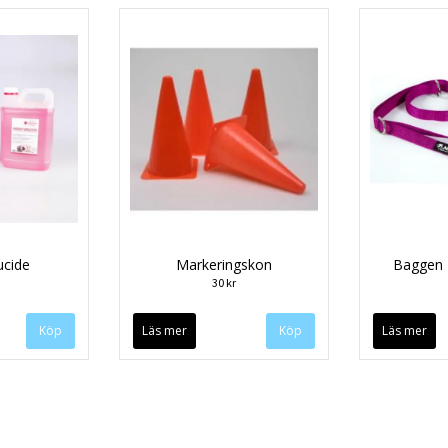
ucide
Markeringskon
Baggen 
30 kr
Köp
Läs mer
Läs mer