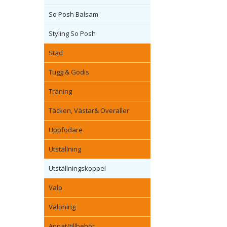
So Posh Balsam
Styling So Posh
Städ
Tugg & Godis
Träning
Täcken, Västar& Overaller
Uppfödare
Utställning
Utställningskoppel
Valp
Valpning
Annat/tillbehör