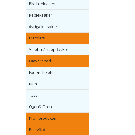
Plysh leksaker
Repleksaker
övriga leksaker
Matplats
Valpbar/ nappflaskor
Omvårdnad
Fodertillskott
Mun
Tass
Ögon& Öron
Profilprodukter
Pälsvård