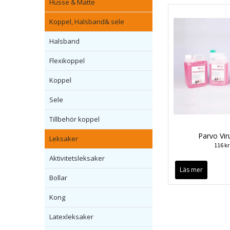
Husse & Matte
Koppel, Halsband& sele
Halsband
Flexikoppel
Koppel
Sele
Tillbehör koppel
Parvo Vir
Leksaker
116 kr
Aktivitetsleksaker
Läs mer
Bollar
Kong
Latexleksaker