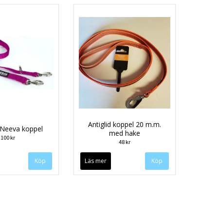
Antiglid koppel 20 m.m.
Neeva koppel
med hake
100 kr
48 kr
Läs mer
Köp