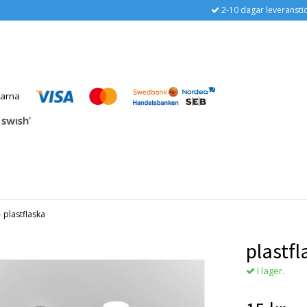
2-10 dagar leveransti
›
plastflaska
plastfl
I lager.