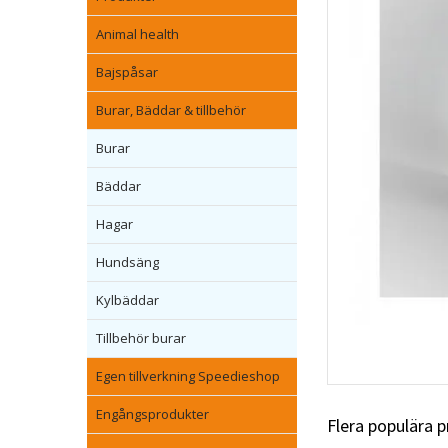
Animal health
Bajspåsar
Burar, Bäddar & tillbehör
Burar
Bäddar
Hagar
Hundsäng
Kylbäddar
Tillbehör burar
Egen tillverkning Speedieshop
Engångsprodukter
Flera populära 