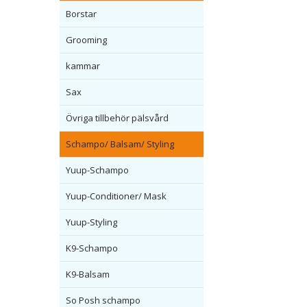
Borstar
Grooming
kammar
Sax
Övriga tillbehör pälsvård
Schampo/ Balsam/ Styling
Yuup-Schampo
Yuup-Conditioner/ Mask
Yuup-Styling
K9-Schampo
K9-Balsam
So Posh schampo