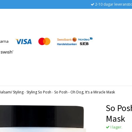
2-10 dagar leveransti
lsam/ Styling
›
Styling So Posh
›
So Posh - Oh Dog, It’s a Miracle Mask
So Posh
Mask
I lager.