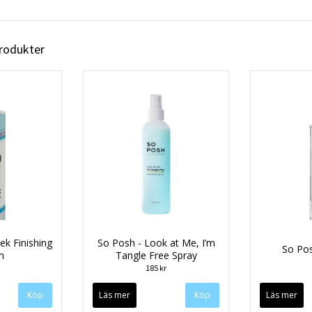
produkter
ek Finishing
So Posh - Look at Me, I’m
So Pos
m
Tangle Free Spray
185 kr
Läs mer
Köp
Läs mer