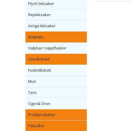
Plysh leksaker
Repleksaker
övriga leksaker
Matplats
Valpbar/ nappflaskor
Omvårdnad
Fodertillskott
Mun
Tass
Ögon& Öron
Profilprodukter
Pälsvård