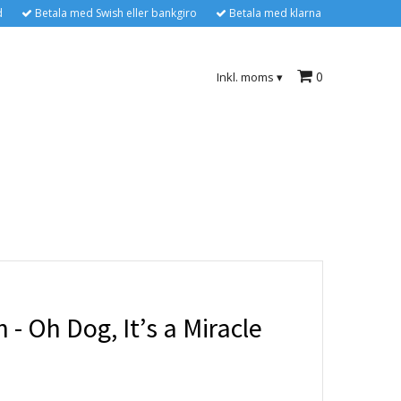
d
Betala med Swish eller bankgiro
Betala med klarna
0
Inkl. moms
▾
 - Oh Dog, It’s a Miracle