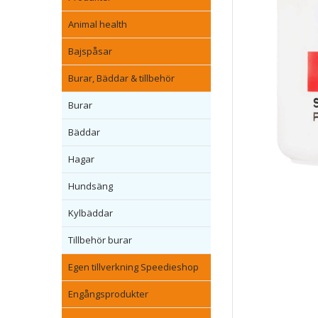
Animal health
Bajspåsar
Burar, Bäddar & tillbehör
Burar
Bäddar
Hagar
Hundsäng
Kylbäddar
Tillbehör burar
Egen tillverkning Speedieshop
Engångsprodukter