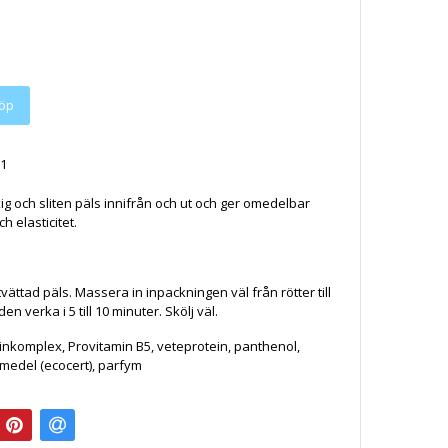
öp
1
ig och sliten päls innifrån och ut och ger omedelbar
h elasticitet.
vättad päls. Massera in inpackningen väl från rötter till
en verka i 5 till 10 minuter. Skölj väl.
einkomplex, Provitamin B5, veteprotein, panthenol,
medel (ecocert), parfym