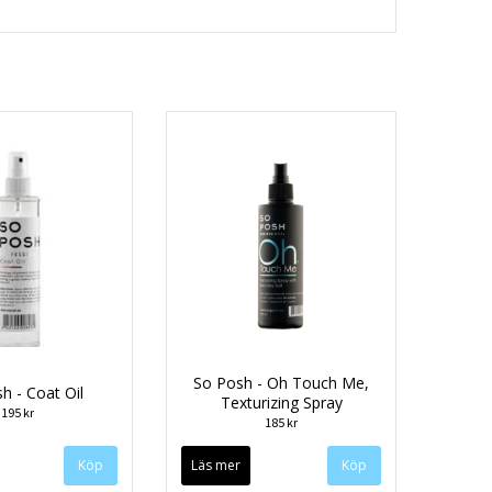
So Posh - Oh Touch Me,
h - Coat Oil
Texturizing Spray
195 kr
185 kr
Läs mer