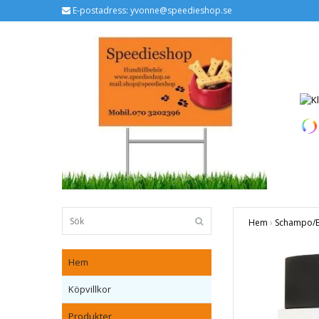
E-postadress:
yvonne@speedieshop.se
Hem
›
Schampo/Ba
Hem
Köpvillkor
Produkter