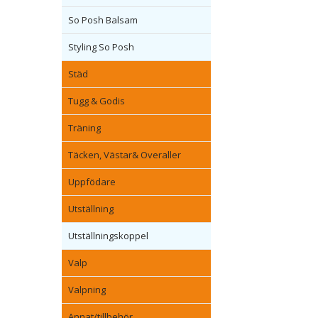
So Posh Balsam
Styling So Posh
Städ
Tugg & Godis
Träning
Täcken, Västar& Overaller
Uppfödare
Utställning
Utställningskoppel
Valp
Valpning
Annat/tillbehör