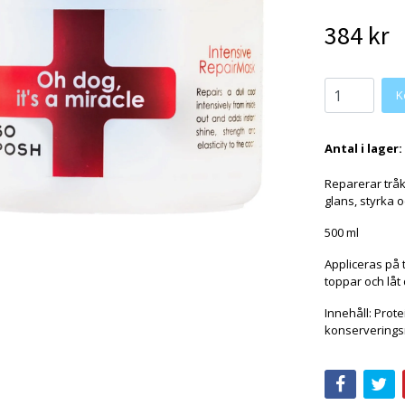
384 kr
K
Antal i lager:
Reparerar tråk
glans, styrka oc
500 ml
Appliceras på t
toppar och låt d
Innehåll: Prot
konserverings