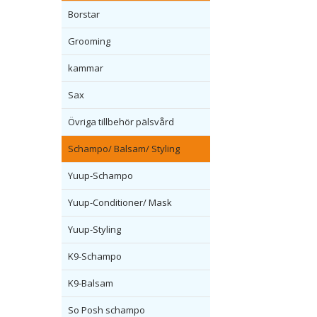
Borstar
Grooming
kammar
Sax
Övriga tillbehör pälsvård
Schampo/ Balsam/ Styling
Yuup-Schampo
Yuup-Conditioner/ Mask
Yuup-Styling
K9-Schampo
K9-Balsam
So Posh schampo