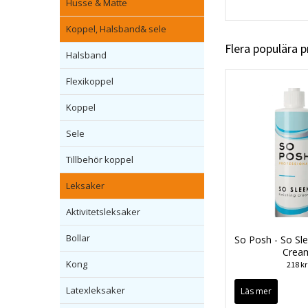
Husse & Matte
Koppel, Halsband& sele
Flera populära 
Halsband
Flexikoppel
Koppel
Sele
Tillbehör koppel
Leksaker
Aktivitetsleksaker
Bollar
So Posh - So Sle
Crea
Kong
218 kr
Latexleksaker
Läs mer