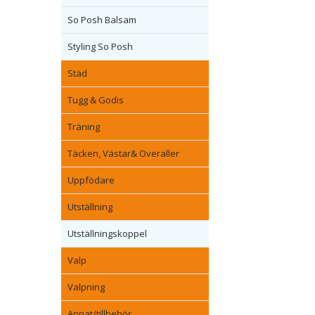
So Posh Balsam
Styling So Posh
Städ
Tugg & Godis
Träning
Täcken, Västar& Overaller
Uppfödare
Utställning
Utställningskoppel
Valp
Valpning
Annat/tillbehör