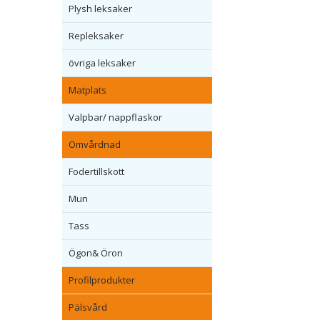
Plysh leksaker
Repleksaker
övriga leksaker
Matplats
Valpbar/ nappflaskor
Omvårdnad
Fodertillskott
Mun
Tass
Ögon& Öron
Profilprodukter
Pälsvård