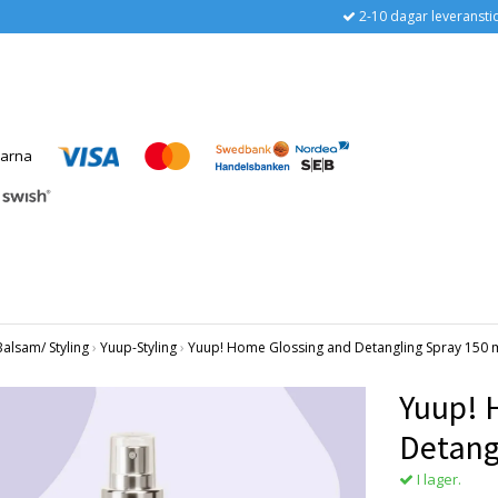
2-10 dagar leveransti
lsam/ Styling
›
Yuup-Styling
›
Yuup! Home Glossing and Detangling Spray 150 
Yuup! 
Detang
I lager.