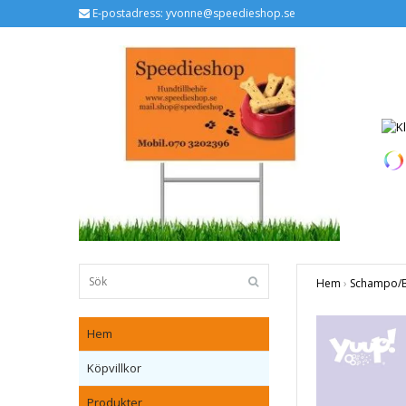
E-postadress:
yvonne@speedieshop.se
Hem
›
Schampo/Ba
Hem
Köpvillkor
Produkter