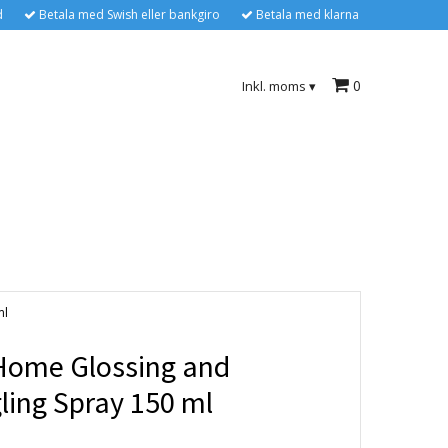
d
Betala med Swish eller bankgiro
Betala med klarna
0
Inkl. moms
▾
ml
Home Glossing and
ling Spray 150 ml