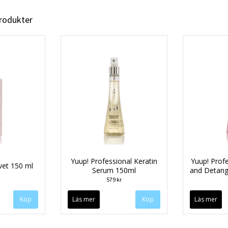
produkter
Yuup! Professional Keratin
Yuup! Profe
vet 150 ml
Serum 150ml
and Detang
579 kr
Läs mer
Läs mer