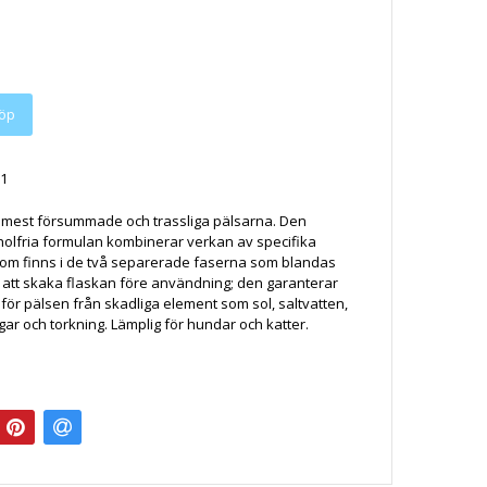
öp
1
e mest försummade och trassliga pälsarna. Den
holfria formulan kombinerar verkan av specifika
som finns i de två separerade faserna som blandas
att skaka flaskan före användning; den garanterar
för pälsen från skadliga element som sol, saltvatten,
gar och torkning. Lämplig för hundar och katter.