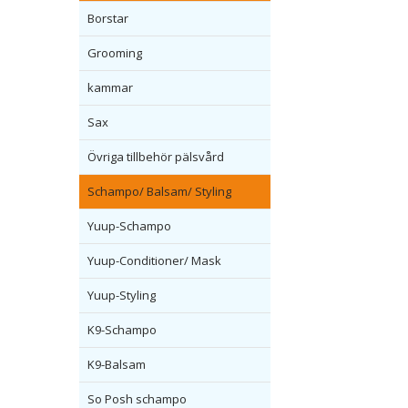
Borstar
Grooming
kammar
Sax
Övriga tillbehör pälsvård
Schampo/ Balsam/ Styling
Yuup-Schampo
Yuup-Conditioner/ Mask
Yuup-Styling
K9-Schampo
K9-Balsam
So Posh schampo