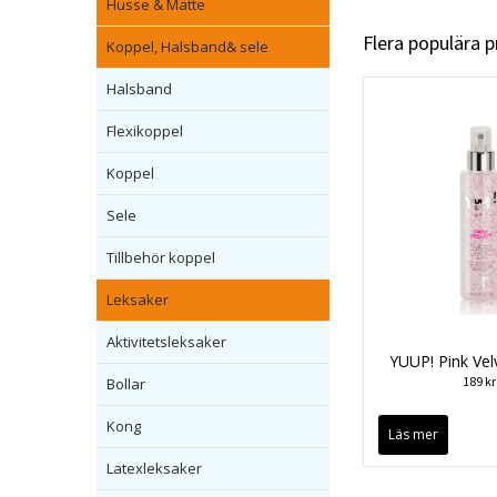
Husse & Matte
Flera populära 
Koppel, Halsband& sele
Halsband
Flexikoppel
Koppel
Sele
Tillbehör koppel
Leksaker
Aktivitetsleksaker
YUUP! Pink Vel
189 kr
Bollar
Kong
Läs mer
Latexleksaker