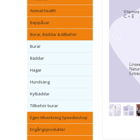
Animal health
Bajspåsar
Burar, Bäddar & tillbehör
Burar
Bäddar
Hagar
Hundsäng
Kylbäddar
Tillbehör burar
Egen tillverkning Speedieshop
Engångsprodukter