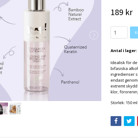
189 kr
K
Antal i lager:
Idealisk för d
bifasiska alko
ingredienser 
endast genom 
extremt skydd 
klor, förorenin
Storlek: 150 ml