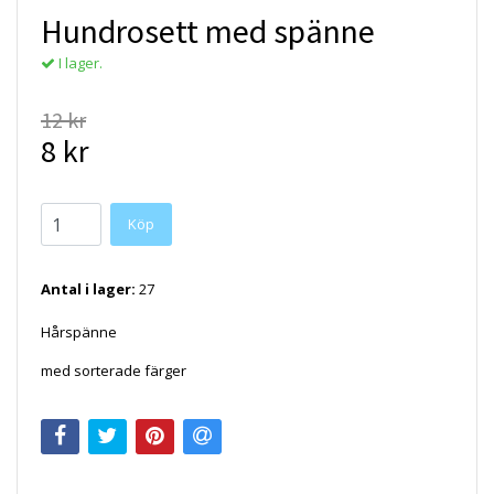
Hundrosett med spänne
I lager.
12 kr
8 kr
Köp
Antal i lager:
27
Hårspänne
med sorterade färger