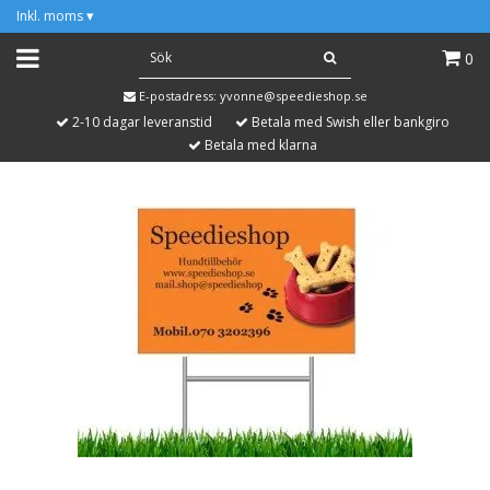
Inkl. moms
▾
0
E-postadress:
yvonne@speedieshop.se
2-10 dagar leveranstid
Betala med Swish eller bankgiro
Betala med klarna