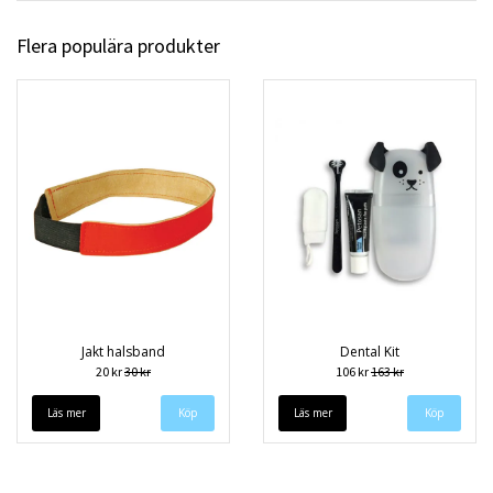
Flera populära produkter
Jakt halsband
Dental Kit
20 kr
30 kr
106 kr
163 kr
Läs mer
Köp
Läs mer