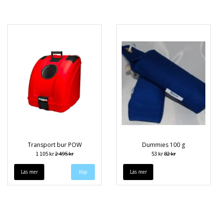
Transport bur POW
Dummies 100 g
1 105 kr
2 495 kr
53 kr
82 kr
Läs mer
Köp
Läs mer