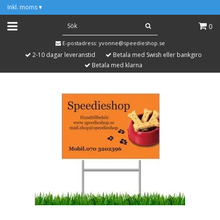
Inkl. moms
▾
0
E-postadress:
yvonne@speedieshop.se
2-10 dagar leveranstid
Betala med Swish eller bankgiro
Betala med klarna