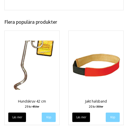
Flera populära produkter
Hundskruv 42 cm
Jakt halsband
29 kr
45 kr
20 kr
30 kr
Läs mer
Läs mer
Köp