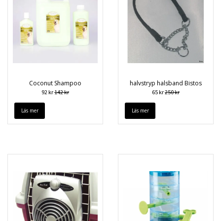
Coconut Shampoo
halvstryp halsband Bistos
92 kr
142 kr
65 kr
250 kr
Läs mer
Läs mer