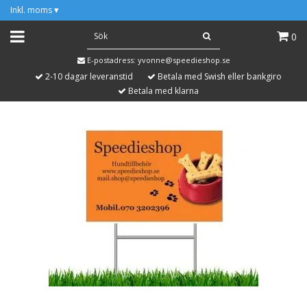
Inkl. moms
▾
0
E-postadress:
yvonne@speedieshop.se
2-10 dagar leveranstid
Betala med Swish eller bankgiro
Betala med klarna