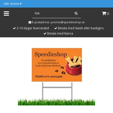
Inkl. moms
▾
0
E-postadress:
yvonne@speedieshop.se
2-10 dagar leveranstid
Betala med Swish eller bankgiro
Betala med klarna