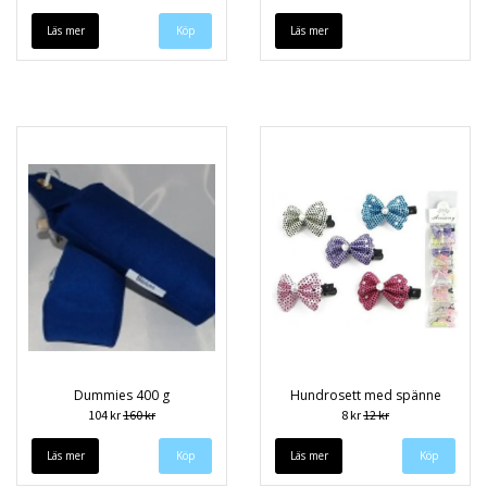
Läs mer
Läs mer
Dummies 400 g
Hundrosett med spänne
104 kr
160 kr
8 kr
12 kr
Läs mer
Läs mer