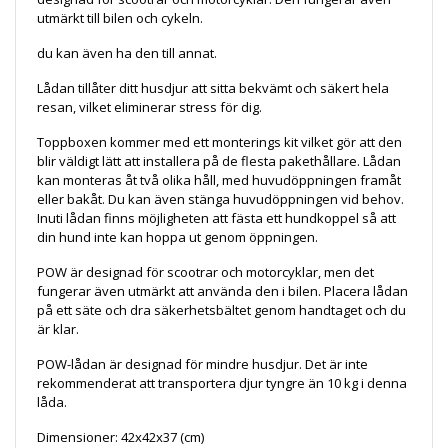
utmärkt till bilen och cykeln.
du kan även ha den till annat.
Lådan tillåter ditt husdjur att sitta bekvämt och säkert hela
resan, vilket eliminerar stress för dig.
Toppboxen kommer med ett monterings kit vilket gör att den
blir väldigt lätt att installera på de flesta pakethållare. Lådan
kan monteras åt två olika håll, med huvudöppningen framåt
eller bakåt. Du kan även stänga huvudöppningen vid behov.
Inuti lådan finns möjligheten att fästa ett hundkoppel så att
din hund inte kan hoppa ut genom öppningen.
POW är designad för scootrar och motorcyklar, men det
fungerar även utmärkt att använda den i bilen. Placera lådan
på ett säte och dra säkerhetsbältet genom handtaget och du
är klar.
POW-lådan är designad för mindre husdjur. Det är inte
rekommenderat att transportera djur tyngre än 10 kg i denna
låda.
Dimensioner: 42x42x37 (cm)