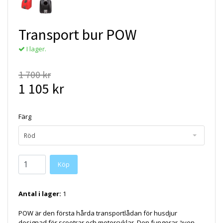
Transport bur POW
I lager.
1 700 kr
1 105 kr
Färg
Röd
Köp
Antal i lager:
1
POW är den första hårda transportlådan för husdjur
designad för scootrar och motorcyklar. Den fungerar även