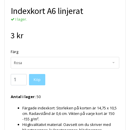
Indexkort A6 linjerat
I lager.
3 kr
Färg
Rosa
Köp
Antal i lager:
50
Färgade indexkort: Storleken på korten är 14,75 x 10,5
cm. Radavstånd är 0,6 cm. Vikten på varje kort är 150
-155 g/m².
Högkvalitativt material: Oavsett om du skriver med
blyertspennor, kulspetspennor, bläckpennor,