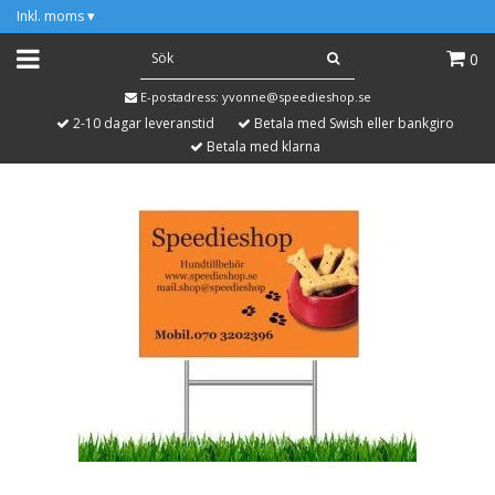
Inkl. moms
▾
0
E-postadress:
yvonne@speedieshop.se
2-10 dagar leveranstid
Betala med Swish eller bankgiro
Betala med klarna