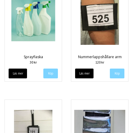
Sprayflaska
Nummerlappshållare arm
30 kr
120 kr
Läs mer
Läs mer
Köp